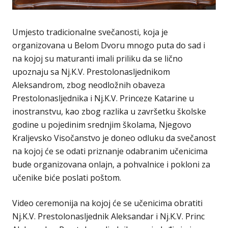
Umјesto tradicionalne svečanosti, koja je
organizovana u Belom Dvoru mnogo puta do sad i
na kojoj su maturanti imali priliku da se lično
upoznaju sa Nj.K.V. Prestolonasljednikom
Aleksandrom, zbog neodložnih obaveza
Prestolonasljednika i Nj.K.V. Princeze Katarine u
inostranstvu, kao zbog razlika u završetku školske
godine u pojedinim srednjim školama, Njegovo
Kraljevsko Visočanstvo je doneo odluku da svečanost
na kojoj će se odati priznanje odabranim učenicima
bude organizovana onlajn, a pohvalnice i pokloni za
učenike biće poslati poštom.
Video ceremonija na kojoj će se učenicima obratiti
Nj.K.V. Prestolonasljednik Aleksandar i Nj.K.V. Princ