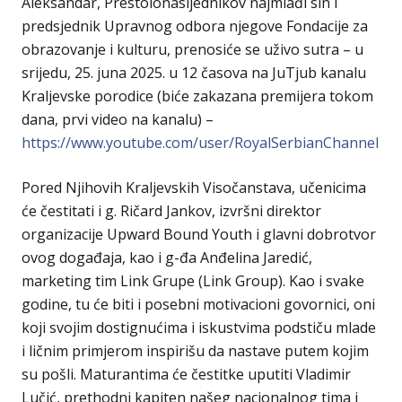
Aleksandar, Prestolonasljednikov najmlađi sin i
predsjednik Upravnog odbora njegove Fondacije za
obrazovanje i kulturu, prenosiće se uživo sutra – u
srijedu, 25. juna 2025. u 12 časova na JuTjub kanalu
Kraljevske porodice (biće zakazana premijera tokom
dana, prvi video na kanalu) –
https://www.youtube.com/user/RoyalSerbianChannel
Pored Njihovih Kraljevskih Visočanstava, učenicima
će čestitati i g. Ričard Jankov, izvršni direktor
organizacije Upward Bound Youth i glavni dobrotvor
ovog događaja, kao i g-đa Anđelina Jaredić,
marketing tim Link Grupe (Link Group). Kao i svake
godine, tu će biti i posebni motivacioni govornici, oni
koji svojim dostignućima i iskustvima podstiču mlade
i ličnim primjerom inspirišu da nastave putem kojim
su pošli. Maturantima će čestitke uputiti Vladimir
Lučić, prethodni kapiten našeg nacionalnog tima i