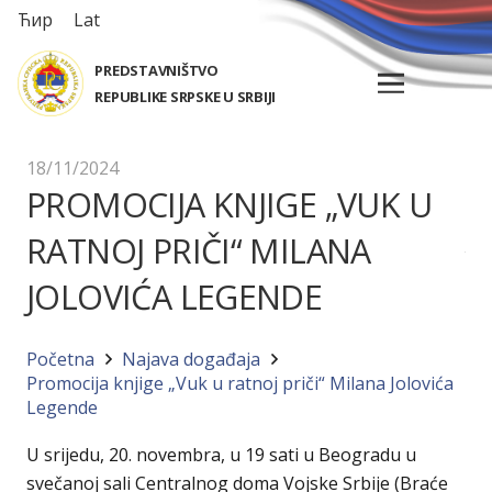
Ћир
Lat
PREDSTAVNIŠTVO
REPUBLIKE SRPSKE U SRBIJI
18/11/2024
PROMOCIJA KNJIGE „VUK U
RATNOJ PRIČI“ MILANA
JOLOVIĆA LEGENDE
Početna
Najava događaja
Promocija knjige „Vuk u ratnoj priči“ Milana Jolovića
Legende
U srijedu, 20. novembra, u 19 sati u Beogradu u
svečanoj sali Centralnog doma Vojske Srbije (Braće