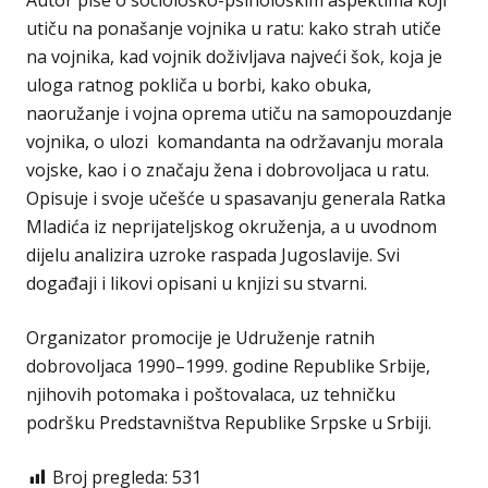
Autor piše o sociološko-psihološkim aspektima koji
utiču na ponašanje vojnika u ratu: kako strah utiče
na vojnika, kad vojnik doživljava najveći šok, koja je
uloga ratnog pokliča u borbi, kako obuka,
naoružanje i vojna oprema utiču na samopouzdanje
vojnika, o ulozi komandanta na održavanju morala
vojske, kao i o značaju žena i dobrovoljaca u ratu.
Opisuje i svoje učešće u spasavanju generala Ratka
Mladića iz neprijateljskog okruženja, a u uvodnom
dijelu analizira uzroke raspada Jugoslavije. Svi
događaji i likovi opisani u knjizi su stvarni.
Organizator promocije je Udruženje ratnih
dobrovoljaca 1990–1999. godine Republike Srbije,
njihovih potomaka i poštovalaca, uz tehničku
podršku Predstavništva Republike Srpske u Srbiji.
Broj pregleda:
531