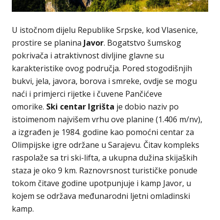
U istočnom dijelu Republike Srpske, kod Vlasenice,
prostire se planina
Javor
. Bogatstvo šumskog
pokrivača i atraktivnost divljine glavne su
karakteristike ovog područja. Pored stogodišnjih
bukvi, jela, javora, borova i smreke, ovdje se mogu
naći i primjerci rijetke i čuvene Pančićeve
omorike.
Ski centar Igrišta
je dobio naziv po
istoimenom najvišem vrhu ove planine (1.406 m/nv),
a izgrađen je 1984. godine kao pomoćni centar za
Olimpijske igre održane u Sarajevu. Čitav kompleks
raspolaže sa tri ski-lifta, a ukupna dužina skijaških
staza je oko 9 km. Raznovrsnost turističke ponude
tokom čitave godine upotpunjuje i kamp Javor, u
kojem se održava međunarodni ljetni omladinski
kamp.