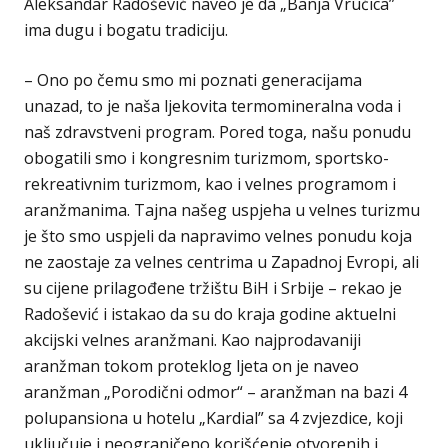
Aleksandar Radošević naveo je da „Banja Vrućica”
ima dugu i bogatu tradiciju.
– Ono po čemu smo mi poznati generacijama
unazad, to je naša ljekovita termomineralna voda i
naš zdravstveni program. Pored toga, našu ponudu
obogatili smo i kongresnim turizmom, sportsko-
rekreativnim turizmom, kao i velnes programom i
aranžmanima. Tajna našeg uspjeha u velnes turizmu
je što smo uspjeli da napravimo velnes ponudu koja
ne zaostaje za velnes centrima u Zapadnoj Evropi, ali
su cijene prilagođene tržištu BiH i Srbije – rekao je
Radošević i istakao da su do kraja godine aktuelni
akcijski velnes aranžmani. Kao najprodavaniji
aranžman tokom proteklog ljeta on je naveo
aranžman „Porodični odmor“ – aranžman na bazi 4
polupansiona u hotelu „Kardial” sa 4 zvjezdice, koji
uključuje i neograničeno korišćenje otvorenih i