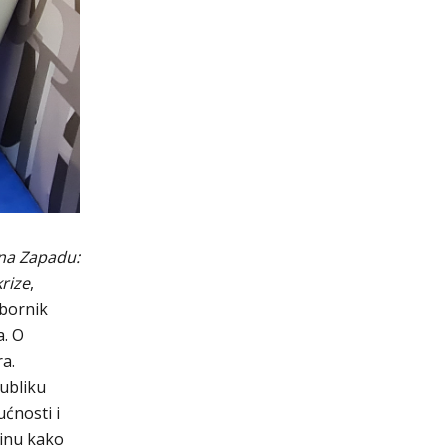
 na Zapadu:
krize
,
zbornik
a. O
ra.
ubliku
ćnosti i
žinu kako