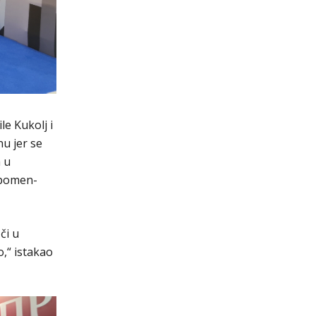
le Kukolj i
nu jer se
a u
Spomen-
či u
,“ istakao