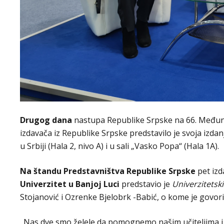
Drugog dana
nastupa Republike Srpske na 66. Međ
izdavača iz Republike Srpske predstavilo je svoja izd
u Srbiji (Hala 2, nivo A) i u sali „Vasko Popa“ (Hala 1A).
Na štandu Predstavništva Republike Srpske
pet izd
Univerzitet u Banjoj Luci
predstavio je
Univerzitetsk
Stojanović i Ozrenke Bjelobrk -Babić, o kome je govori
„Nas dve smo želele da pomognemo našim učiteljima i 