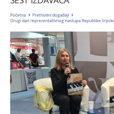
ŠEST IZDAVAČA
Početna
Prethodni događaji
Drugi dan reprezentativnog nastupa Republike Srpske