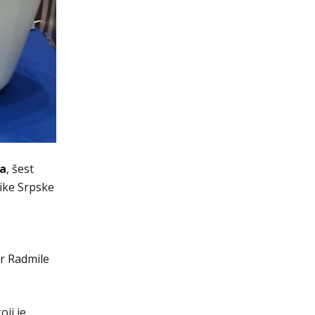
ra
, šest
like Srpske
r Radmile
ji je