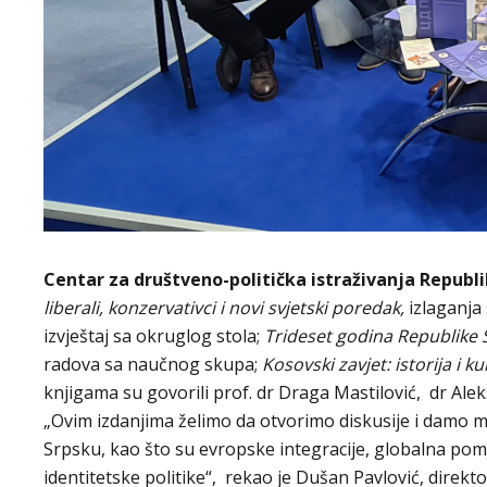
Centar za društveno-politička istraživanja Republ
liberali, konzervativci i novi svjetski poredak,
izlaganja 
izvještaj sa okruglog stola;
Trideset godina Republike S
radova sa naučnog skupa;
Kosovski zavjet: istorija i 
knjigama su govorili prof. dr Draga Mastilović, dr Ale
„Ovim izdanjima želimo da otvorimo diskusije i damo 
Srpsku, kao što su evropske integracije, globalna pomj
identitetske politike“, rekao je Dušan Pavlović, direk