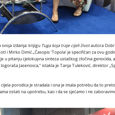
 svoja izdanja: knjigu
Tuga koja traje cijeli život
autora Dobri
tl i Mirko Dimić.„Časopis ‘Topola’ je specifičan za ovu godi
 je u pitanju cjelokupna sinteza ustaškog zločina genocida, 
logoraša Jasenovca,“ istakla je Tanja Tuleković, direktor „
cijela porodica je stradala i ona je imala potrebu da to preto
jama ostati na upotrebu, kao i da se sjećamo i ne zaboravimo