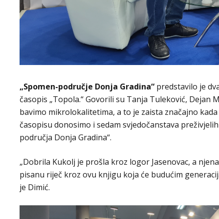
„Spomen-područje Donja Gradina“
predstavilo je dva
časopis „Topola.“ Govorili su Tanja Tuleković, Dejan Mo
bavimo mikrolokalitetima, a to je zaista značajno kada
časopisu donosimo i sedam svjedočanstava preživjelih 
područja Donja Gradina“.
„Dobrila Kukolj je prošla kroz logor Jasenovac, a njena 
pisanu riječ kroz ovu knjigu koja će budućim generaci
je Dimić.