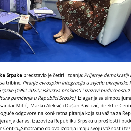
ike Srpske
predstavio je četiri izdanja:
Prijetnje demokratiji
sa tribine;
Pitanje evrospkih integracija u svjetlu ukrajinske 
rpske (1992-2022): iskustva prošlosti i izazovi budućnosti
, 
kultura pamćenja u Republici Srpskoj
, izlaganja sa simpozijum
ksandar Mitić, Marko Aleksić i Dušan Pavlović, direktor Cent
moguće odgovore na konkretna pitanja koja su važna za Rep
eranja danas, izazovi za Republiku Srpsku u prošlosti i budu
tor Centra.„Smatramo da ova izdanja imaju svoju važnost i te