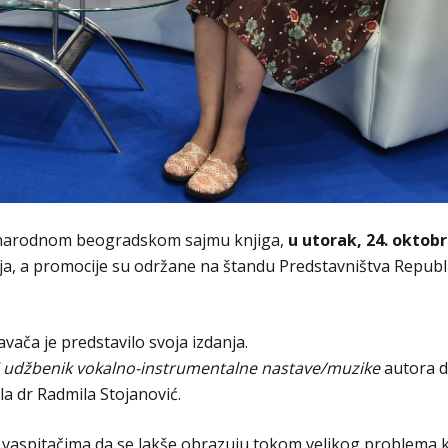
unarodnom beogradskom sajmu knjiga,
u utorak, 24. oktob
anja, a promocije su održane na štandu Predstavništva Repub
avača je predstavilo svoja izdanja.
i udžbenik vokalno-instrumentalne nastave/muzike
autora d
la dr Radmila Stojanović.
vaspitačima da se lakše obrazuju tokom velikog problema ko