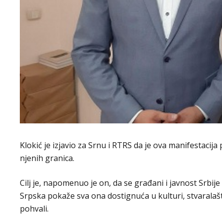
Klokić je izjavio za Srnu i RTRS da je ova manifestacij
njenih granica.
Cilj je, napomenuo je on, da se građani i javnost Srbije
Srpska pokaže sva ona dostignuća u kulturi, stvaralaš
pohvali.