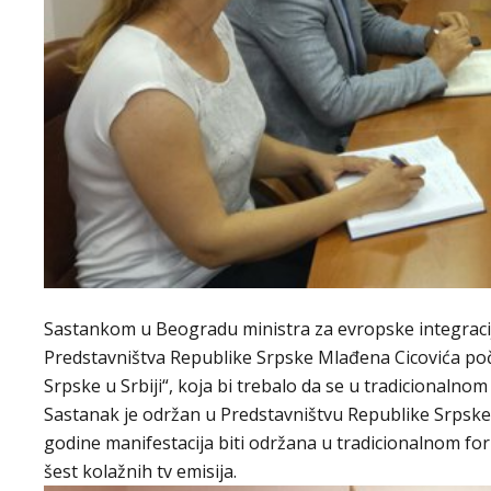
Sastankom u Beogradu ministra za evropske integracij
Predstavništva Republike Srpske Mlađena Cicovića poč
Srpske u Srbiji“, koja bi trebalo da se u tradicionalno
Sastanak je održan u Predstavništvu Republike Srpske 
godine manifestacija biti održana u tradicionalnom fo
šest kolažnih tv emisija.