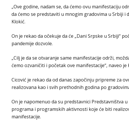
„Ove godine, nadam se, da ćemo ovu manifestaciju odr
da ćemo se predstaviti u mnogim gradovima u Srbiji i 
Klokić.
On je rekao da očekuje da će „Dani Srpske u Srbiji“ po
pandemije dozvole.
„Cilj je da se otvaranje same manifestacije održi, možd
ćemo ozvaničiti i početak ove manifestacije“, naveo je 
Cicović je rekao da od danas započinju pripreme za ovo
realizovana kao i svih prethodnih godina po gradovima
On je napomenuo da su predstavnici Predstavništva u 
programa i programskih aktivnosti koje će biti realizo
manifestacije.