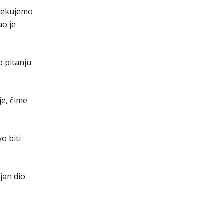
očekujemo
ao je
o pitanju
je, čime
o biti
jan dio