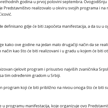
i prethodnih godina u prvoj polovini septembra. Ovogodišnju
e Predstavništvo realizovalo u okviru svojih programa i na n
icović.
 definisano gdje će biti započeta manifestacija, a da su u op
ge kako ove godine na jedan malo drugačiji način da se real
način kao što će biti realizovani i u gradu u kojem će biti 
izovan cjelovit program i prisustvo najviših zvaničnika Srpske
 sa tim određenim gradom u Srbiji.
program koji će biti približno na nivou onoga što će biti 
 je u programu manifestacija, koje organizuje ovo Predstavni