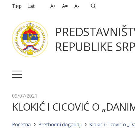
Ћир
Lat
A+
A=
A-
PREDSTAVNIŠ
REPUBLIKE SRP
09/07/2021
KLOKIĆ I CICOVIĆ O „DANIM
Početna
Prethodni događaji
Klokić i Cicović o „D