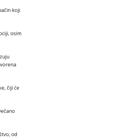
ačin koji
ciji, osim
izuju
otvorena
, čiji će
svečano
štvo, od