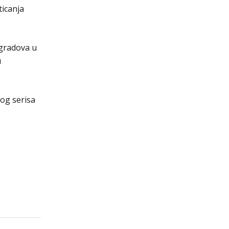
ticanja
 gradova u
u
nog serisa