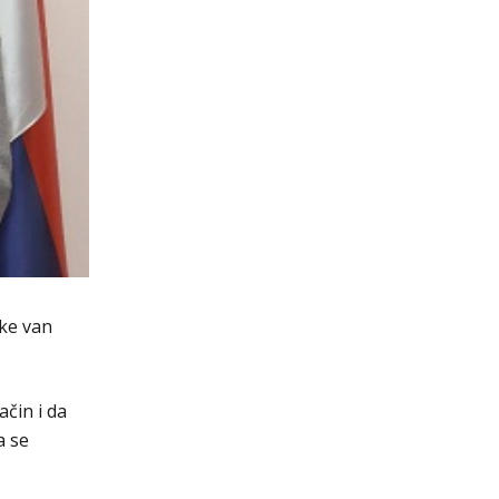
ske van
ačin i da
a se