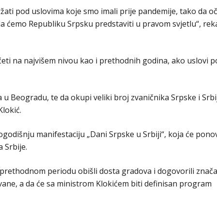
žati pod uslovima koje smo imali prije pandemije, tako da 
da ćemo Republiku Srpsku predstaviti u pravom svjetlu“, rek
četi na najvišem nivou kao i prethodnih godina, ako uslovi p
a u Beogradu, te da okupi veliki broj zvaničnika Srpske i Srbi
Klokić.
godišnju manifestaciju „Dani Srpske u Srbiji“, koja će ponov
 Srbije.
prethodnom periodu obišli dosta gradova i dogovorili znača
vane, a da će sa ministrom Klokićem biti definisan program