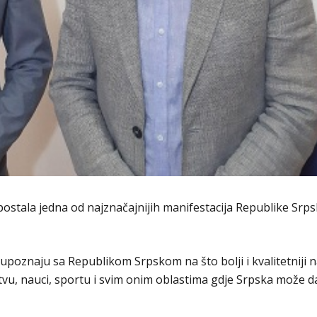
a postala jedna od najznačajnijih manifestacija Republike Srp
 upoznaju sa Republikom Srpskom na što bolji i kvalitetniji n
tvu, nauci, sportu i svim onim oblastima gdje Srpska može d