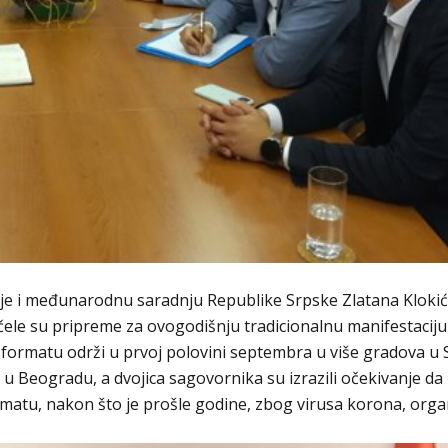
e i međunarodnu saradnju Republike Srpske Zlatana Klokića
ele su pripreme za ovogodišnju tradicionalnu manifestaciju
m formatu održi u prvoj polovini septembra u više gradova u Sr
u Beogradu, a dvojica sagovornika su izrazili očekivanje da
rmatu, nakon što je prošle godine, zbog virusa korona, org