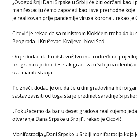
„Ovogodišnji Dani Srpske u Srbiji će biti održani kao 
manifestaciju ćemo započeti kao i sve prethodne koje j
je realizovan prije pandemije virusa korona“, rekao je C
Cicović je rekao da sa ministrom Klokićem treba da bude
Beograda, i Kruševac, Kraljevo, Novi Sad.
On je dodao da Predstavništvo ima i određene prijedlo
programi u jedno desetak gradova u Srbiji na identičan 
ova manifestacija.
To znači, dodao je on, da će u tim gradovima biti organ
sastav zavisiti od toga šta je predmet saradnje Srpske
„Pokušaćemo da bar u deset gradova realizujemo jedan 
otvaranje Dana Srpske u Srbiji“, rekao je Cicović.
Manifestacija „Dani Srpske u Srbiji manifestacija koja