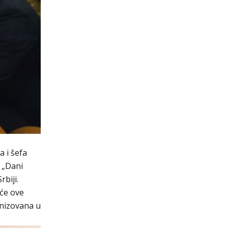
 i šefa
 „Dani
biji.
 će ove
anizovana u