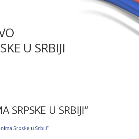
TVO
SKE U SRBIJI
A SRPSKE U SRBIJI“
anima Srpske u Srbiji“