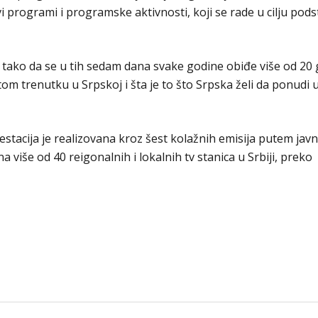
programi i programske aktivnosti, koji se rade u cilju pods
 tako da se u tih sedam dana svake godine obiđe više od 20
tom trenutku u Srpskoj i šta je to što Srpska želi da ponudi 
stacija je realizovana kroz šest kolažnih emisija putem jav
a više od 40 reigonalnih i lokalnih tv stanica u Srbiji, preko