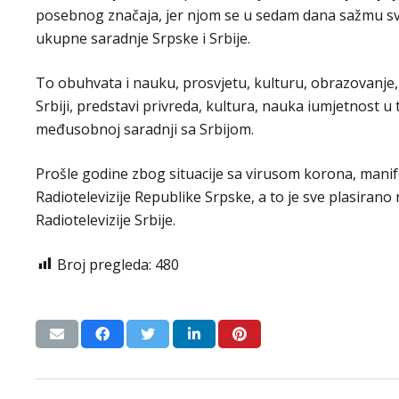
posebnog značaja, jer njom se u sedam dana sažmu svi 
ukupne saradnje Srpske i Srbije.
To obuhvata i nauku, prosvjetu, kulturu, obrazovanje,
Srbiji, predstavi privreda, kultura, nauka iumjetnost u 
međusobnoj saradnji sa Srbijom.
Prošle godine zbog situacije sa virusom korona, manife
Radiotelevizije Republike Srpske, a to je sve plasirano n
Radiotelevizije Srbije.
Broj pregleda:
480