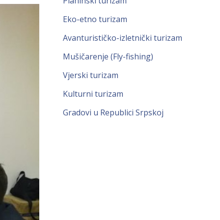
Planinski turizam
Eko-etno turizam
Avanturističko-izletnički turizam
Mušičarenje (Fly-fishing)
Vjerski turizam
Kulturni turizam
Gradovi u Republici Srpskoj