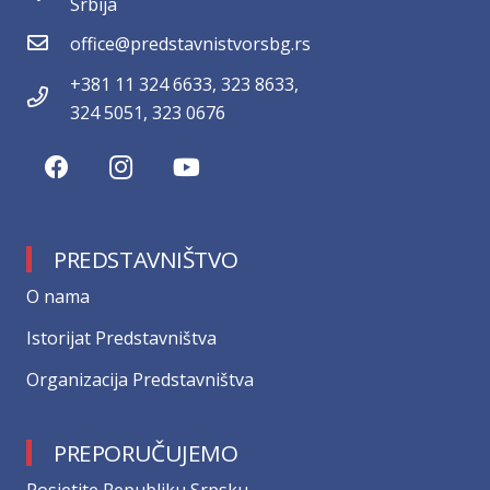
Srbija
office@predstavnistvorsbg.rs
+381 11 324 6633, 323 8633,
324 5051, 323 0676
PREDSTAVNIŠTVO
О nama
Istorijat Predstavništva
Organizacija Predstavništva
PREPORUČUJEMO
Posjetite Republiku Srpsku