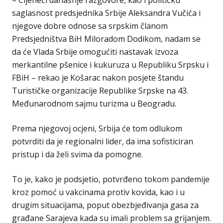
– Cijeneći današnje razgovore, kao i političku
saglasnost predsjednika Srbije Aleksandra Vučića i
njegove dobre odnose sa srpskim članom
Predsjedništva BiH Miloradom Dodikom, nadam se
da će Vlada Srbije omogućiti nastavak izvoza
merkantilne pšenice i kukuruza u Republiku Srpsku i
FBiH – rekao je Košarac nakon posjete štandu
Turističke organizacije Republike Srpske na 43.
Međunarodnom sajmu turizma u Beogradu.
Prema njegovoj ocjeni, Srbija će tom odlukom
potvrditi da je regionalni lider, da ima sofisticiran
pristup i da želi svima da pomogne.
To je, kako je podsjetio, potvrđeno tokom pandemije
kroz pomoć u vakcinama protiv kovida, kao i u
drugim situacijama, poput obezbjeđivanja gasa za
građane Sarajeva kada su imali problem sa grijanjem.