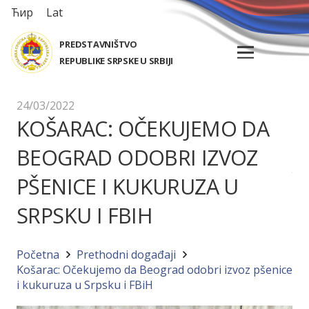
Ћир
Lat
PREDSTAVNIŠTVO
REPUBLIKE SRPSKE U SRBIJI
24/03/2022
KOŠARAC: OČEKUJEMO DA
BEOGRAD ODOBRI IZVOZ
PŠENICE I KUKURUZA U
SRPSKU I FBIH
Početna
Prethodni događaji
Košarac: Očekujemo da Beograd odobri izvoz pšenice
i kukuruza u Srpsku i FBiH