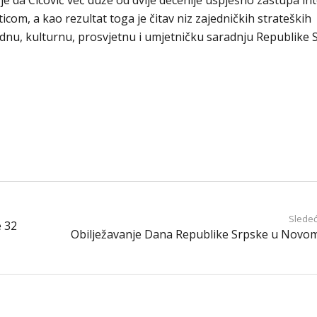
e da Cicović već duže od dvije decenije uspješno zastupa in
com, a kao rezultat toga je čitav niz zajedničkih strateških
rednu, kulturnu, prosvjetnu i umjetničku saradnju Republike 
Sledeć
e 32
Obilježavanje Dana Republike Srpske u Novo