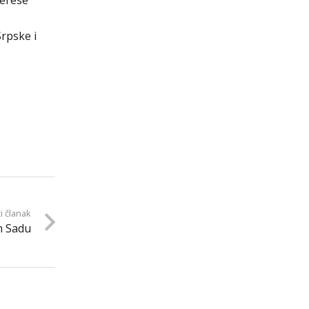
terese
Srpske i
i članak
m Sadu