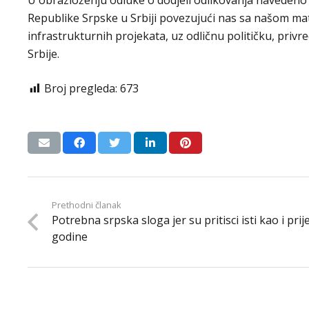
U obrazloženju odluke o dodjeli odlikovanja navedeno j
Republike Srpske u Srbiji povezujući nas sa našom mati
infrastrukturnih projekata, uz odličnu političku, priv
Srbije.
Broj pregleda:
673
Prethodni članak
Potrebna srpska sloga jer su pritisci isti kao i prij
godine