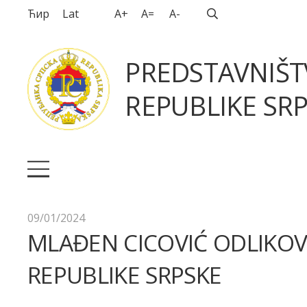
Ћир
Lat
A+
A=
A-
PREDSTAVNIŠ
REPUBLIKE SRP
09/01/2024
MLAĐEN CICOVIĆ ODLIKO
REPUBLIKE SRPSKE