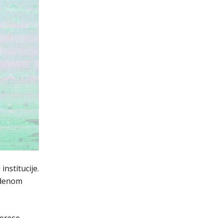
nstitucije.
Ordenom