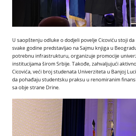
U saopštenju odluke o dodjeli povelje Cicoviću stoji d
svake godine predstavljao na Sajmu knjiga u Beograd
potrebnu infrastrukturu, organizuje promocije univerz
institucijama širom Srbije. Takođe, zahvaljujući akti
Cicovića, veći broj studenata Univerziteta u Banjoj Luci i
da pohađaju studentsku praksu u renomiranim finansij
sa obje strane Drine.