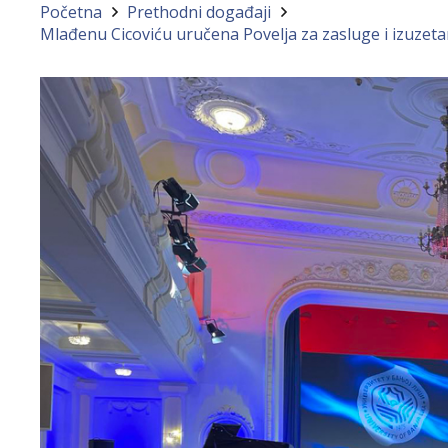
Početna
Prethodni događaji
Mlađenu Cicoviću uručena Povelja za zasluge i izuzeta