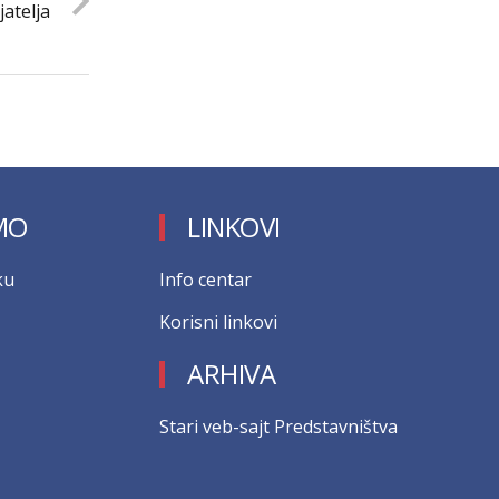
jatelja
MO
LINKOVI
ku
Info centar
Korisni linkovi
ARHIVA
Stari veb-sajt Predstavništva