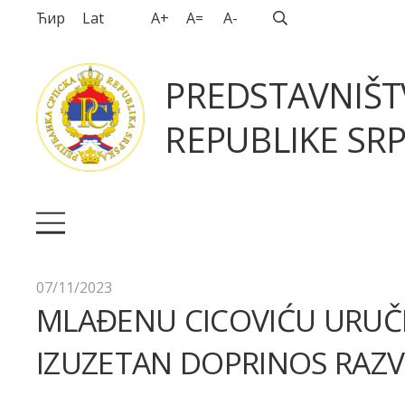
Ћир
Lat
A+
A=
A-
PREDSTAVNIŠ
REPUBLIKE SRP
07/11/2023
MLAĐENU CICOVIĆU URUČE
IZUZETAN DOPRINOS RAZVO