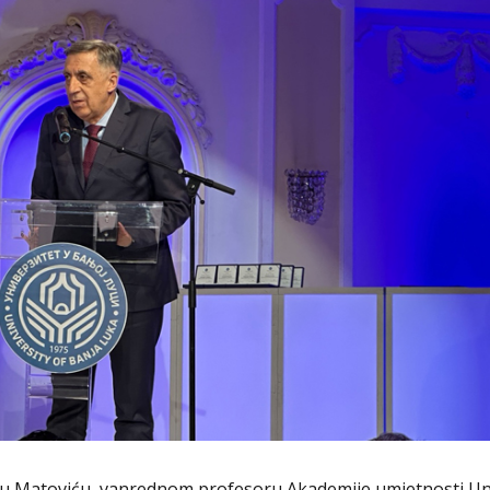
denu Matoviću, vanrednom profesoru Akademije umjetnosti Un