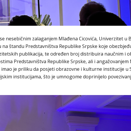
a se nesebičnim zalaganjem Mlađena Cicovića, Univerzitet u B
u na štandu Predstavništva Republike Srpske koje obezbjeđ
itetskih publikacija, te određen broj distribuira naučnim i
vnostima Predstavništva Republike Srpske, ali i angažovanje
mao je priliku da posjeti obrazovne i kulturne institucije u Srb
skim institucijama, što je umnogome doprinijelo povezivan