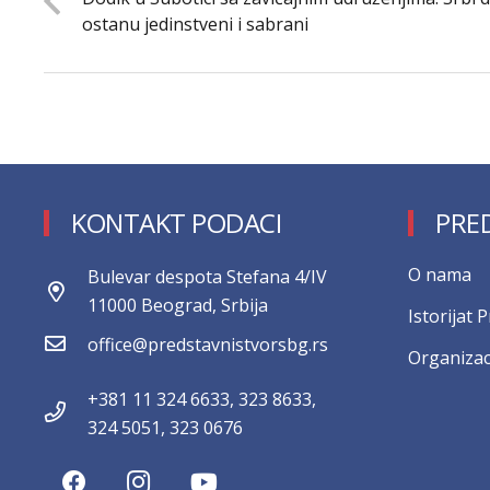
ostanu jedinstveni i sabrani
KONTAKT PODACI
PRE
О nama
Bulevar despota Stefana 4/IV
11000 Beograd, Srbija
Istorijat 
office@predstavnistvorsbg.rs
Organizac
+381 11 324 6633, 323 8633,
324 5051, 323 0676