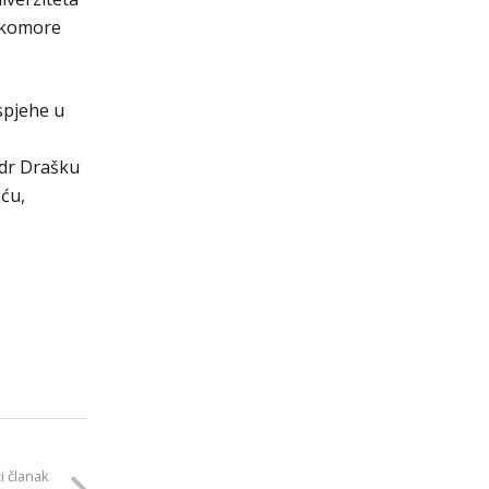
e komore
spjehe u
 dr Drašku
ću,
i članak