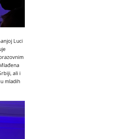
anjoj Luci
uje
 obrazovnim
m Mlađena
iji, ali i
ju mladih