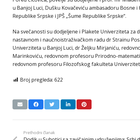
u Banjoj Luci, Dušku Kovačeviću ambasadoru Bosne i 
Republike Srpske i JPŠ „Šume Republike Srpske“.
Na svečanosti su dodjeljene i Plakete Univerziteta za
nastavnom i naučnoistraživačkom radu dr Strainu Pos
Univerziteta u Banjoj Luci, dr Željku Mirjaniću, redov
Marinkoviću, redovnom profesoru Prirodno-matematičk
redovnom profesoru Filozofskog fakulteta Univerziteta
Broj pregleda:
622
Prethodni članak
Dodik u Subotici sa zavičajnim udruženjima: Srbi 