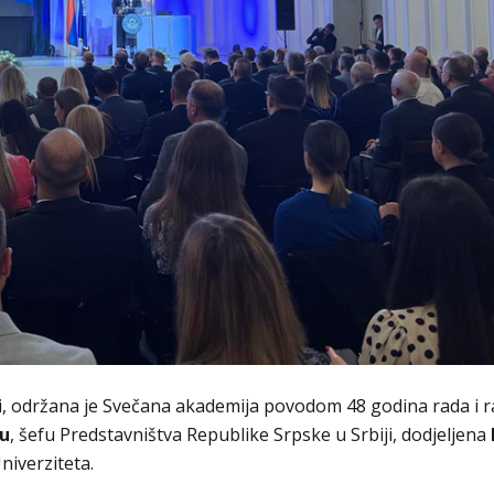
i, održana je Svečana akademija povodom 48 godina rada i r
ću
, šefu Predstavništva Republike Srpske u Srbiji, dodjeljena
niverziteta.