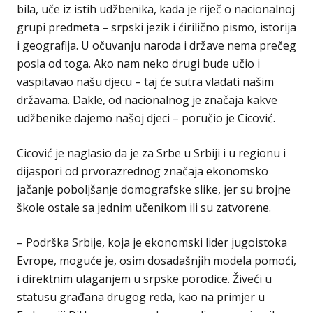
bila, uče iz istih udžbenika, kada je riječ o nacionalnoj
grupi predmeta – srpski jezik i ćirilično pismo, istorija
i geografija. U očuvanju naroda i države nema prečeg
posla od toga. Ako nam neko drugi bude učio i
vaspitavao našu djecu – taj će sutra vladati našim
državama. Dakle, od nacionalnog je značaja kakve
udžbenike dajemo našoj djeci – poručio je Cicović.
Cicović je naglasio da je za Srbe u Srbiji i u regionu i
dijaspori od prvorazrednog značaja ekonomsko
jačanje poboljšanje domografske slike, jer su brojne
škole ostale sa jednim učenikom ili su zatvorene.
– Podrška Srbije, koja je ekonomski lider jugoistoka
Evrope, moguće je, osim dosadašnjih modela pomoći,
i direktnim ulaganjem u srpske porodice. Živeći u
statusu građana drugog reda, kao na primjer u