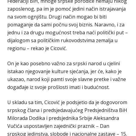
Federaciji BiH, mnoge srpske porodice nemaju nikog
zaposlenog, pa im je pomoć jedini način istrajavanja
na svom ognjištu. Drugi način mogao bi biti
pomaganje da sami počnu svoj biznis. Naravno, i za
jednu i za drugu mogućnost treba naći politički put –
dijalogom sa političkim rukovodstvima zemalja u
regionu – rekao je Cicović.
On je kao posebno važno za srpski narod u cjelini
istakao njegovanje kulture sjećanja, jer će, kako je
ukazao, narod koji pamti svoje slavne pretke i važne
događaje iz svoje prošlosti imati i budućnost.
U skladu sa tim, Cicović je podsjetio da je dogovorom
srpskog člana i predsjedavajućeg Predsjedništva BiH
Milorada Dodika i predsjednika Srbije Aleksandra
Vučića uspostavljen zajednički praznik – Dan
srpskog jedinstva, slobode i nacionalne zastave – 15.