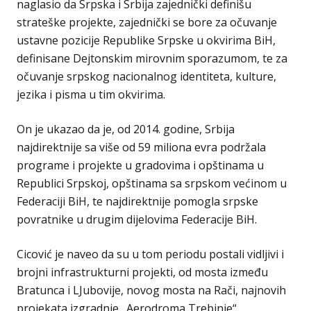
naglasio da Srpska i Srbija zajednički definišu
strateške projekte, zajednički se bore za očuvanje
ustavne pozicije Republike Srpske u okvirima BiH,
definisane Dejtonskim mirovnim sporazumom, te za
očuvanje srpskog nacionalnog identiteta, kulture,
jezika i pisma u tim okvirima.
On je ukazao da je, od 2014. godine, Srbija
najdirektnije sa više od 59 miliona evra podržala
programe i projekte u gradovima i opštinama u
Republici Srpskoj, opštinama sa srpskom većinom u
Federaciji BiH, te najdirektnije pomogla srpske
povratnike u drugim dijelovima Federacije BiH.
Cicović je naveo da su u tom periodu postali vidljivi i
brojni infrastrukturni projekti, od mosta između
Bratunca i LJubovije, novog mosta na Rači, najnovih
projekata izgradnje „Aerodroma Trebinje“,