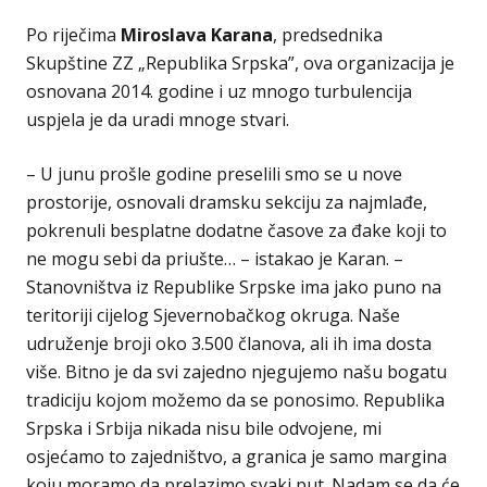
Po riječima
Miroslava Karana
, predsednika
Skupštine ZZ „Republika Srpska”, ova organizacija je
osnovana 2014. godine i uz mnogo turbulencija
uspjela je da uradi mnoge stvari.
– U junu prošle godine preselili smo se u nove
prostorije, osnovali dramsku sekciju za najmlađe,
pokrenuli besplatne dodatne časove za đake koji to
ne mogu sebi da priušte… – istakao je Karan. –
Stanovništva iz Republike Srpske ima jako puno na
teritoriji cijelog Sjevernobačkog okruga. Naše
udruženje broji oko 3.500 članova, ali ih ima dosta
više. Bitno je da svi zajedno njegujemo našu bogatu
tradiciju kojom možemo da se ponosimo. Republika
Srpska i Srbija nikada nisu bile odvojene, mi
osjećamo to zajedništvo, a granica je samo margina
koju moramo da prelazimo svaki put. Nadam se da će