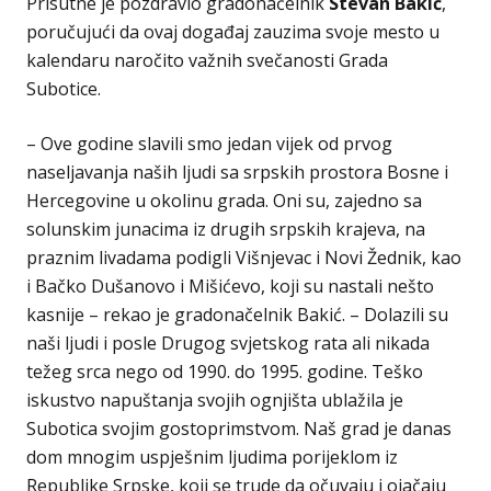
Prisutne je pozdravio gradonačelnik
Stevan Bakić
,
poručujući da ovaj događaj zauzima svoje mesto u
kalendaru naročito važnih svečanosti Grada
Subotice.
– Ove godine slavili smo jedan vijek od prvog
naseljavanja naših ljudi sa srpskih prostora Bosne i
Hercegovine u okolinu grada. Oni su, zajedno sa
solunskim junacima iz drugih srpskih krajeva, na
praznim livadama podigli Višnjevac i Novi Žednik, kao
i Bačko Dušanovo i Mišićevo, koji su nastali nešto
kasnije – rekao je gradonačelnik Bakić. – Dolazili su
naši ljudi i posle Drugog svjetskog rata ali nikada
težeg srca nego od 1990. do 1995. godine. Teško
iskustvo napuštanja svojih ognjišta ublažila je
Subotica svojim gostoprimstvom. Naš grad je danas
dom mnogim uspješnim ljudima porijeklom iz
Republike Srpske, koji se trude da očuvaju i ojačaju