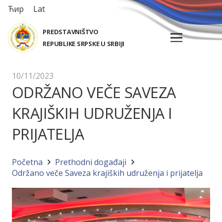
Ћир
Lat
PREDSTAVNIŠTVO
REPUBLIKE SRPSKE U SRBIJI
10/11/2023
ODRŽANO VEČE SAVEZA
KRAJIŠKIH UDRUŽENJA I
PRIJATELJA
Početna
Prethodni događaji
Održano veče Saveza krajiških udruženja i prijatelja