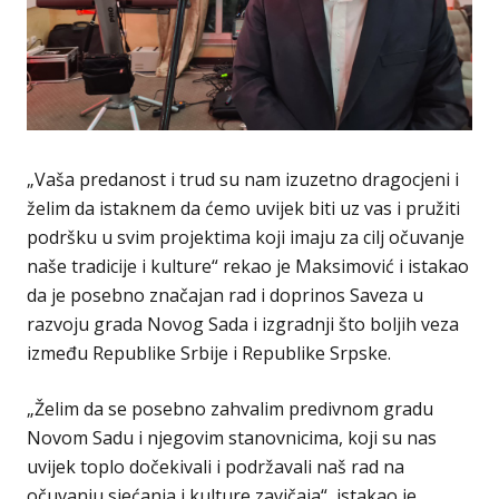
„Vaša predanost i trud su nam izuzetno dragocjeni i
želim da istaknem da ćemo uvijek biti uz vas i pružiti
podršku u svim projektima koji imaju za cilj očuvanje
naše tradicije i kulture“ rekao je Maksimović i istakao
da je posebno značajan rad i doprinos Saveza u
razvoju grada Novog Sada i izgradnji što boljih veza
između Republike Srbije i Republike Srpske.
„Želim da se posebno zahvalim predivnom gradu
Novom Sadu i njegovim stanovnicima, koji su nas
uvijek toplo dočekivali i podržavali naš rad na
očuvanju sjećanja i kulture zavičaja“, istakao je