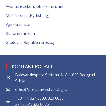
Avanturističko-izletnički turizam
Mušičarenje (Fly-fishing)
Vjerski turizam
Kulturni turizam
Gradovi u Republici Srpskoj
KONTAKT PODACI
Bulevar despota Stefana 4/IV 11000 Beograd,
Srbija
office@predstavnistvorsbg.rs
+381 11 324 6633, 323 8633,
324 5051, 323 0676