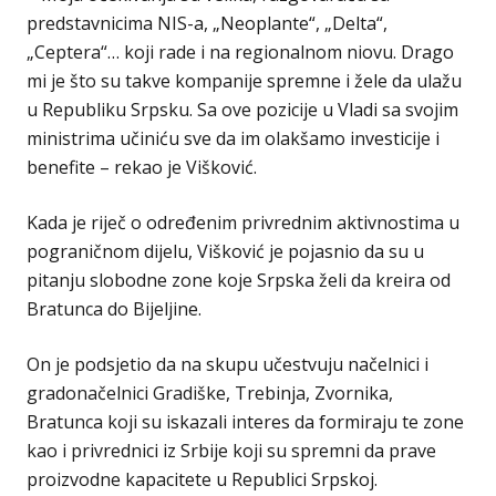
predstavnicima NIS-a, „Neoplante“, „Delta“,
„Ceptera“… koji rade i na regionalnom niovu. Drago
mi je što su takve kompanije spremne i žele da ulažu
u Republiku Srpsku. Sa ove pozicije u Vladi sa svojim
ministrima učiniću sve da im olakšamo investicije i
benefite – rekao je Višković.
Kada je riječ o određenim privrednim aktivnostima u
pograničnom dijelu, Višković je pojasnio da su u
pitanju slobodne zone koje Srpska želi da kreira od
Bratunca do Bijeljine.
On je podsjetio da na skupu učestvuju načelnici i
gradonačelnici Gradiške, Trebinja, Zvornika,
Bratunca koji su iskazali interes da formiraju te zone
kao i privrednici iz Srbije koji su spremni da prave
proizvodne kapacitete u Republici Srpskoj.