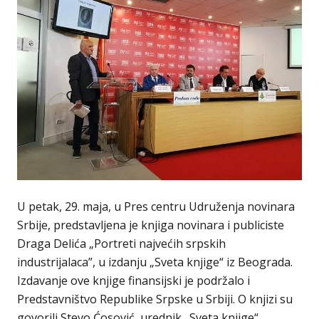
U petak, 29. maja, u Pres centru Udruženja novinara
Srbije, predstavljena je knjiga novinara i publiciste
Draga Delića „Portreti najvećih srpskih
industrijalaca”, u izdanju „Sveta knjige“ iz Beograda.
Izdavanje ove knjige finansijski je podržalo i
Predstavništvo Republike Srpske u Srbiji. O knjizi su
govorili Stevo Ćosović, urednik „Sveta knjige“,