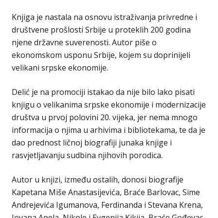
Knjiga je nastala na osnovu istraživanja privredne i
društvene prošlosti Srbije u proteklih 200 godina
njene državne suverenosti. Autor piše o
ekonomskom usponu Srbije, kojem su doprinijeli
velikani srpske ekonomije.
Delić je na promociji istakao da nije bilo lako pisati
knjigu o velikanima srpske ekonomije i modernizacije
društva u prvoj polovini 20. vijeka, jer nema mnogo
informacija o njima u arhivima i bibliotekama, te da je
dao prednost ličnoj biografiji junaka knjige i
rasvjetljavanju sudbina njihovih porodica.
Autor u knjizi, između ostalih, donosi biografije
Kapetana Miše Anastasijevića, Braće Barlovac, Sime
Andrejevića Igumanova, Ferdinanda i Stevana Krena,
Jovana Apela, Nikole i Evgenija Kikija, Braće Gođevac,