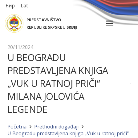
Ћир
Lat
PREDSTAVNIŠTVO
REPUBLIKE SRPSKE U SRBIJI
20/11/2024
U BEOGRADU
PREDSTAVLJENA KNJIGA
„VUK U RATNOJ PRIČI“
MILANA JOLOVIĆA
LEGENDE
Početna
Prethodni događaji
U Beogradu predstavljena knjiga „Vuk u ratnoj priči“