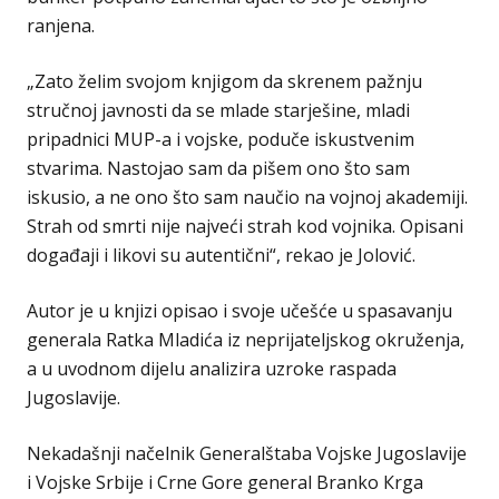
ranjena.
„Zato želim svojom knjigom da skrenem pažnju
stručnoj javnosti da se mlade starješine, mladi
pripadnici MUP-a i vojske, poduče iskustvenim
stvarima. Nastojao sam da pišem ono što sam
iskusio, a ne ono što sam naučio na vojnoj akademiji.
Strah od smrti nije najveći strah kod vojnika. Opisani
događaji i likovi su autentični“, rekao je Jolović.
Autor je u knjizi opisao i svoje učešće u spasavanju
generala Ratka Mladića iz neprijateljskog okruženja,
a u uvodnom dijelu analizira uzroke raspada
Jugoslavije.
Nekadašnji načelnik Generalštaba Vojske Jugoslavije
i Vojske Srbije i Crne Gore general Branko Кrga