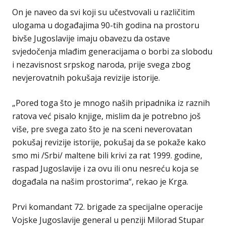
On je naveo da svi koji su učestvovali u različitim
ulogama u događajima 90-tih godina na prostoru
bivše Jugoslavije imaju obavezu da ostave
svjedočenja mlađim generacijama o borbi za slobodu
i nezavisnost srpskog naroda, prije svega zbog
nevjerovatnih pokušaja revizije istorije.
„Pored toga što je mnogo naših pripadnika iz raznih
ratova već pisalo knjige, mislim da je potrebno još
više, pre svega zato što je na sceni neverovatan
pokušaj revizije istorije, pokušaj da se pokaže kako
smo mi /Srbi/ maltene bili krivi za rat 1999. godine,
raspad Jugoslavije i za ovu ili onu nesreću koja se
događala na našim prostorima“, rekao je Кrga.
Prvi komandant 72. brigade za specijalne operacije
Vojske Jugoslavije general u penziji Milorad Stupar