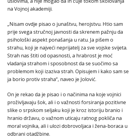
uslovima, a nije mogao da ih čuje tokom školovanja
na Vojnoj akademiji.
„Nisam ovdje pisao o junaštvu, herojstvu. Htio sam
prije svega stručnoj javnosti da skrenem pažnju da
psihološki aspekt ponašanja u ratu. Ja pišem o
strahu, koji je najveći neprijatelj za sve vojske svijeta.
Strah nas štiti od opasnosti, a hrabrost je moć
vladanja strahom i sposobnost da se suočimo sa
problemom koji izaziva strah. Opisujem i kako sam se
ja borio protiv straha“, naveo je Jolović.
On je rekao da je pisao i o načinima na koje vojnici
proživljavaju šok, ali i o važnosti forsiranja pozitivne
slike o srpskom seljaku koji je kroz istoriju branio i
hranio državu, o važnom uticaju ratnog pokliča na
moral vojnika, ali i ulozi dobrovoljaca i žena-boraca u
odbrani otadžbine.