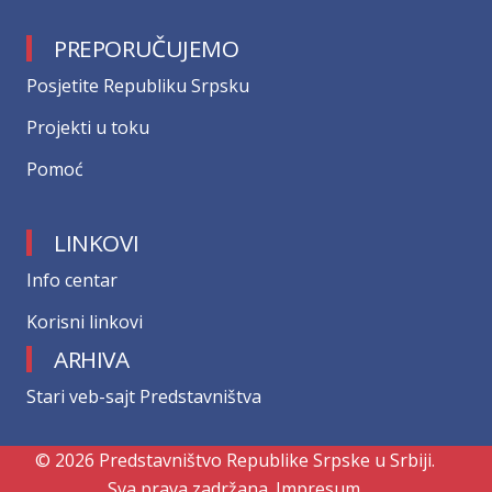
PREPORUČUJEMO
Posjetite Republiku Srpsku
Projekti u toku
Pomoć
LINKOVI
Info centar
Korisni linkovi
ARHIVA
Stari veb-sajt Predstavništva
© 2026 Predstavništvo Republike Srpske u Srbiji.
Sva prava zadržana.
Impresum.