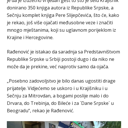
je da je izuzetno vrijedan gest to što je selu Krajišnik
donirano 350 knjiga autora iz Republike Srpske, a
Sečnju komplet knjiga Pere Slijepčevića, što će, kako
je rekao, još više ojačati međusobne veze i značiti
mnogo mještanima, koji su uglavnom porijeklom iz
Krajine i Hercegovine.
Rađenović je istakao da saradnja sa Predstavništvom
Republike Srpske u Srbiji postoji dugo i da niko ne
može da je prekine, već naprotiv samo da ojača.
„Posebno zadovoljstvo je bilo danas ugostiti drage
prijatelje. Vidjećemo se uskoro i u Krajišniku i u
Sečnju za Mitrovdan, a bogami poslije malo i do
Drvara, do Trebinja, do Bileće i za `Dane Srpske` u
Beogradu“, rekao je Rađenović.