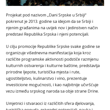
Projekat pod nazivom „Dani Srpske u Srbiji“
pokrenut je 2013. godine sa idejom da se Srbiji i
njenim građanima na uvijek nov i jedinstven način
predstavi Republika Srpska i njeni potencijali.
U cilju promocije Republike Srpske svake godine se
organizuje višednevna manifestacija koja kroz
različite programske aktivnosti podstiče razmjenu
kulturnih ostvarenja i kulturne baštine, predstavlja
prirodne ljepote, turistička mjesta i rute,
ugostiteljstvo, kulinarstvo i vino, prezentuje
investicione mogućnosti, i kao najbitnije učvršćuje
vezu između srpskog naroda sa obje strane Drine.
Umjetnici i stvaraoci iz različitih sfera djelovanja,
turistička ponuda, privredni potencijali, nauka i