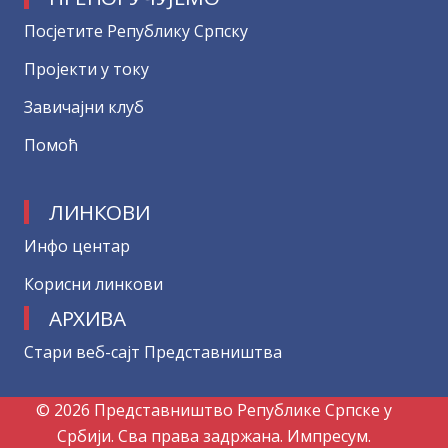
Посјетите Републику Српску
Пројекти у току
Завичајни клуб
Помоћ
ЛИНКОВИ
Инфо центар
Корисни линкови
АРХИВА
Стари веб-сајт Представништва
© 2026 Представништво Републике Српске у
Србији. Сва права задржана.
Импресум.