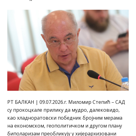
РТ БАЛКАН | 09.07.2026.г. Миломир Степић – САД
су прокоцкале прилику да мудро, далековидо,
као хладноратовски победник бројним мерама
на економском, геополитичком и другом плану
биполаризам преобликују у хијерархизовани