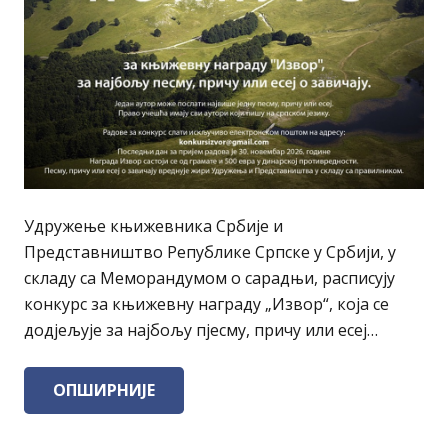
Удружење књижевника Србије и
Представништво Републике Српске у Србији, у
складу са Меморандумом о сарадњи, расписују
конкурс за књижевну награду „Извор“, која се
додјељује за најбољу пјесму, причу или есеј…
ОПШИРНИЈЕ