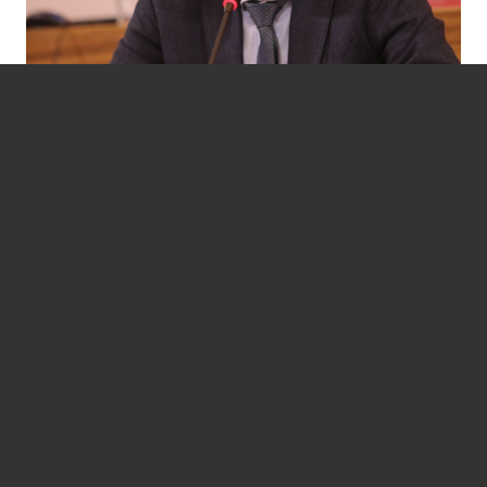
СРНА | 01.06.2026.г. – Шеф Представништва
Републике Српске у Србији Млађен Цицовић
сматра да након одласка нелегалног и
нелегитимног Кристијана Шмита не смије доћи
нови „Шмит“ нити се смије наставити…
ОПШИРНИЈЕ
ИЗГУБЉЕНИ У СВЕМИРУ