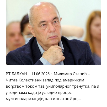
РТ БАЛКАН | 11.06.2026.г. Миломир Степић –
Читав Колективни запад под америчким
вођством током тзв. униполарног тренутка, па и
у годинама када је уследио процес
мултиполаризације, као и знатан број…