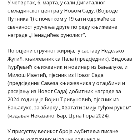
У четвртак, 6. марта, у сали Дигиталног
омладинског центра у Новом Саду, (Војводе
Путника 1) с почетком у 19 сати одржаће се
свечаност уручења друге по реду књижевне
награде ,,Ненадићев рунолист“.
По оцјени стручног жирија, у саставу Недељко
Жугић, књижевник са Пала (предсједник), Видосав
Ђурђевић књижевник и новинар из Бањалуке, и
Милош Иветић, пјесник из Новог Сада
(предсједник Савеза књижевника у отаџбини и
расејању из Новог Сада) добитник награде за
2024. годину је Војин Тривуновић, пјесник из
Бањалуке, за збирку ,,Хватати змију туђом руком“
(издавач Неказано, Бар, Црна Гора 2024).
У присуству великог броја љубитеља писане
ријечи, културних и јавних радника и