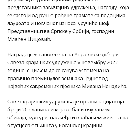
представника завичајних удружења, награду, која
се састоји од ручно рађене грамате са подацима
лауреата и новчаног износа, уручиће шеф
Представништва Српске у Србији, господин
Млађен Цицовић.
Награда је установљена на Управном одбору
Савеза крајишких удружења у новембру 2022.
године с циљем да се сачува успомена на
трагично преминулог земљака, једног од
највећих савремених пјесника Милана Ненадића.
Савез крајишких удружења је организација која
броји 26 чланица и која се бави очувањем
обичаја, културе, насљеђа и враћањем живота на
опустјела огњишта у Босанској крајини.