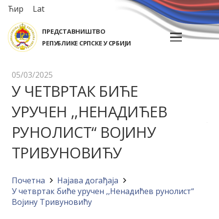
Ћир
Lat
ПРЕДСТАВНИШТВО
РЕПУБЛИКЕ СРПСКЕ У СРБИЈИ
05/03/2025
У ЧЕТВРТАК БИЋЕ
УРУЧЕН ,,НЕНАДИЋЕВ
РУНОЛИСТ“ ВОЈИНУ
ТРИВУНОВИЋУ
Почетна
Најава догађајa
У четвртак биће уручен ,,Ненадићев рунолист“
Војину Тривуновићу