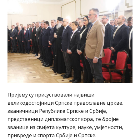
Пријему су присуствовали највиши
великодостојници Српске православне цркве,
званичници Републике Српске и Србије,
представници дипломатског кора, те бројне
званице из свијета културе, науке, умјетности,
привреде и спорта Србије и Српске.