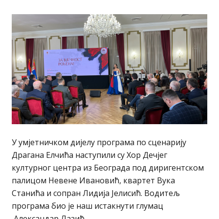
У умјетничком дијелу програма по сценарију
Драгана Елчића наступили су Хор Дечјег
културног центра из Београда под диригентском
палицом Невене Ивановић, квартет Вука
Станића и сопран Лидија Јелисић. Водитељ
програма био је наш истакнути глумац
Александар Лазић.