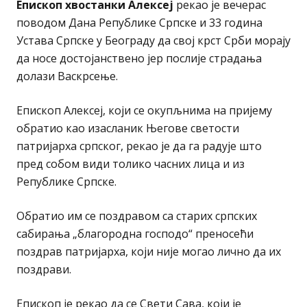
Епископ хвостанки Алексеј
рекао је вечерас
поводом Дана Републике Српске и 33 година
Устава Српске у Београду да свој крст Срби морају
да носе достојанствено јер послије страдања
долази Васкрсење.
Епископ Алексеј, који се окупљнима на пријему
обратио као изасланик Његове светости
патријарха српског, рекао је да га радује што
пред собом види толико часних лица и из
Републике Српске.
Обратио им се поздравом са старих српских
сабирања „благородна господо“ преносећи
поздрав патријарха, који није могао лично да их
поздрави.
Епископ је рекао да се Свети Сава, који је