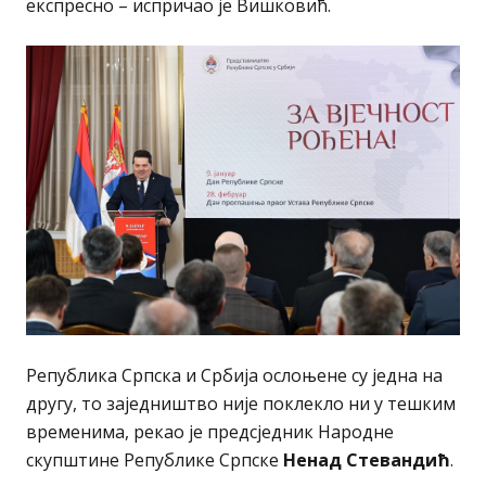
експресно – испричао је Вишковић.
Република Српска и Србија ослоњене су једна на
другу, то заједништво није поклекло ни у тешким
временима, рекао је предсједник Народне
скупштине Републике Српске
Ненад Стевандић
.