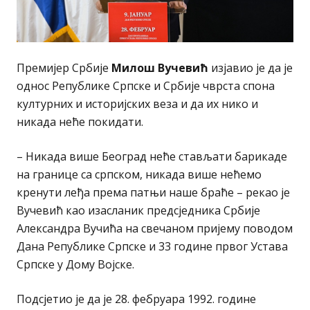
Премијер Србије
Милош Вучевић
изјавио је да је
однос Републике Српске и Србије чврста спона
културних и историјских веза и да их нико и
никада неће покидати.
– Никада више Београд неће стављати барикаде
на границе са српском, никада више нећемо
кренути леђа према патњи наше браће – рекао је
Вучевић као изасланик предсједника Србије
Александра Вучића на свечаном пријему поводом
Дана Републике Српске и 33 године првог Устава
Српске у Дому Војске.
Подсјетио је да је 28. фебруара 1992. године