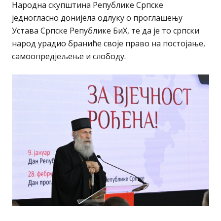
Народна скупштина Републике Српске
једногласно донијела одлуку о проглашењу
Устава Српске Републике БиХ, те да је то српски
народ урадио браниће своје право на постојање,
самоопредјељење и слободу.