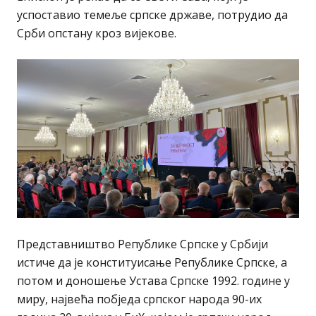
успоставио темеље српске државе, потрудио да
Срби опстану кроз вијекове.
Представништво Републике Српске у Србији
истиче да је конституисање Републике Српске, а
потом и доношење Устава Српске 1992. године у
миру, највећа побједа српског народа 90-их