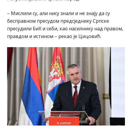
– Мислили су, али нису знали и не знају да су
бесправном пресудом предсједнику Српске
пресудили БиХ и себи, као насилнику над правом,
правдом и истином – рекао је Цицовић.