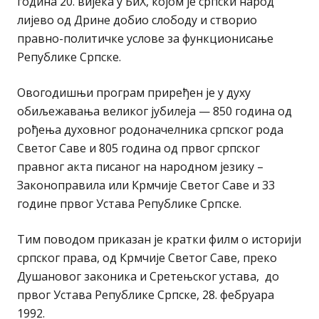
година 20. вијека у БиХ, којом је српски народ
лијево од Дрине добио слободу и створио
правно-политичке услове за функционисање
Републике Српске.
Овогодишњи програм приређен је у духу
обиљежавања великог јубилеја — 850 година од
рођења духовног родоначелника српског рода
Светог Саве и 805 година од првог српског
правног акта писаног на народном језику –
Законоправила или Крмчије Светог Саве и 33
године првог Устава Републике Српске.
Тим поводом приказан је кратки филм о историји
српског права, од Крмчије Светог Саве, преко
Душановог законика и Сретењског устава, до
првог Устава Републике Српске, 28. фебруара
1992.