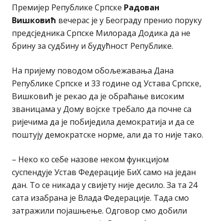
Премијер Републике Српске
Радован
Вишковић
вечерас је у Београду пренио поруку
предсједника Српске Милорада Додика да не
брину за судбину и будућност Републике.
На пријему поводом обољежавања Дана
Републике Српске и 33 године од Устава Српске,
Вишковић је рекао да је обраћање високим
званицама у Дому војске требало да почне са
ријечима да је побиједила демократија и да се
поштују демократске норме, али да то није тако.
– Неко ко себе назове неком функцијом
суспендује Устав Федерације БиХ само на један
дан. То се никада у свијету није десило. За та 24
сата изабрана је Влада Федерације. Тада смо
затражили појашњење. Одговор смо добили