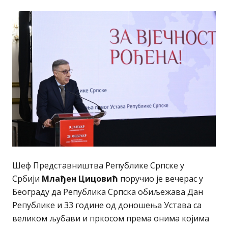
Шеф Представништва Републике Српске у
Србији
Млађен Цицовић
поручио је вечерас у
Београду да Република Српска обиљежава Дан
Републике и 33 године од доношења Устава са
великом љубави и пркосом према онима којима