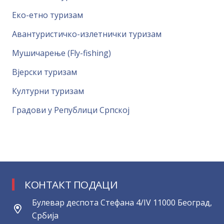
Еко-етно туризам
Авантуристичко-излетнички туризам
Мушичарење (Fly-fishing)
Вјерски туризам
Културни туризам
Градови у Републици Српској
КОНТАКТ ПОДАЦИ
Булевар деспота Стефана 4/IV 11000 Београд,
Србија