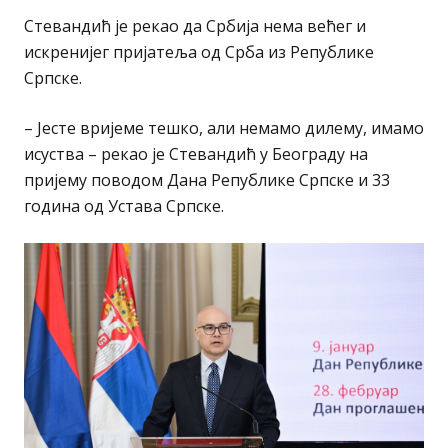
Стевандић је рекао да Србија нема већег и
искренијег пријатеља од Срба из Републике
Српске.
– Јесте вријеме тешко, али немамо дилему, имамо
исуства – рекао је Стевандић у Београду на
пријему поводом Дана Републике Српске и 33
година од Устава Српске.