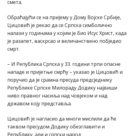
смета.
Обраћајући се на пријему у Дому Војске Србије,
Цицовић је рекао да се Српска симболично
налази у годинама у којим је био Исус Христ, када
је разапет, васкрсао и величанствено побједио
смрт.
– И Република Српска у 33. години трпи опасне
нападе и пријетње смрћу – указао је Цицовић и
поручио да је срамна пресуда предсједнику
Републике Српске Милораду Додику највиши
ниво правног насиља над човјеком и над
државом коју представља.
Цицовић је нагласио да многи мислили да ће
таквом пресудом Додику обезглавити и
Републику, али и српски народ.