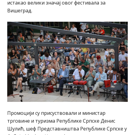
истакао велики значај овог фестивала за
Вишеград.
Промоцији су присуствовали и министар
трговине и туризма Републике Српске Денис
Шулић, шеф Представништва Републике Српске у