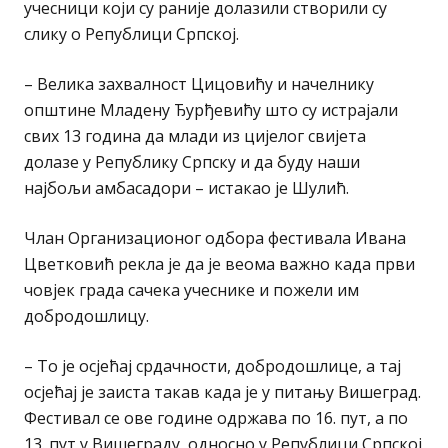
учесници који су раније долазили створили су
слику о Републици Српској.
– Велика захвалност Цицовићу и начелнику
општине Младену Ђурђевићу што су истрајали
свих 13 година да млади из цијелог свијета
долазе у Републику Српску и да буду наши
најбољи амбасадори – истакао је Шулић.
Члан Организационог одбора фестивала Ивана
Цветковић рекла је да је веома важно када први
човјек града сачека учеснике и пожели им
добродошлицу.
– То је осјећај срдачности, добродошлице, а тај
осјећај је заиста такав када је у питању Вишеград.
Фестивал се ове године одржава по 16. пут, а по
13. пут у Вишеграду, односно у Републици Српској