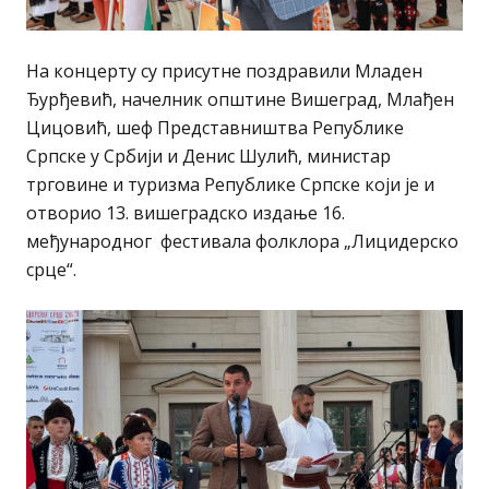
На концерту су присутне поздравили Младен
Ђурђевић, начелник општине Вишеград, Млађен
Цицовић, шеф Представништва Републике
Српске у Србији и Денис Шулић, министар
трговине и туризма Републике Српске који је и
отворио 13. вишеградско издање 16.
међународног фестивала фолклора „Лицидерско
срце“.