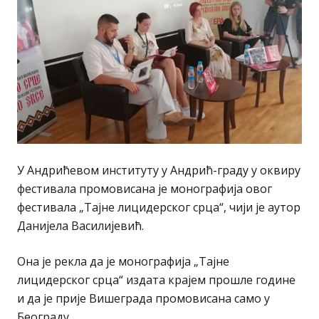
У Андрићевом институту у Андрић-граду у оквиру
фестивала промовисана је монографија овог
фестивала „Тајне лицидерског срца“, чији је аутор
Данијела Василијевић.
Она је рекла да је монографија „Тајне
лицидерског срца“ издата крајем прошле године
и да је прије Вишеграда промовисана само у
Београду.