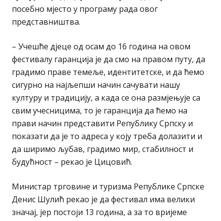
посебно мјесто у програму рада овог
представништва.
– Учешће дјеце од осам до 16 година на овом
фестивалу гаранција је да смо на правом путу, да
градимо праве темеље, идентитетске, и да ћемо
сигурно на најљепши начин сачувати нашу
културу и традицију, а када се она размјењује са
свим учесницима, то је гаранција да ћемо на
прави начин представити Републику Српску и
показати да је то адреса у коју треба долазити и
да ширимо љубав, градимо мир, стабилност и
будућност – рекао је Цицовић.
Министар трговине и туризма Републике Српске
Денис Шулић рекао је да фестивал има велики
значај, јер постоји 13 година, а за то вријеме