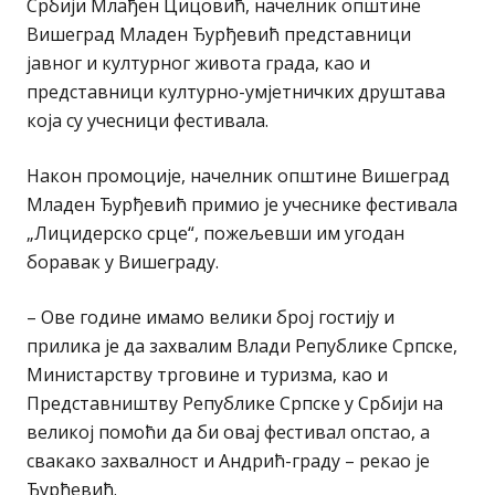
Србији Млађен Цицовић, начелник општине
Вишеград Младен Ђурђевић представници
јавног и културног живота града, као и
представници културно-умјетничких друштава
која су учесници фестивала.
Након промоције, начелник општине Вишеград
Младен Ђурђевић примио је учеснике фестивала
„Лицидерско срце“, пожељевши им угодан
боравак у Вишеграду.
– Ове године имамо велики број гостију и
прилика је да захвалим Влади Републике Српске,
Министарству трговине и туризма, као и
Представништву Републике Српске у Србији на
великој помоћи да би овај фестивал опстао, а
свакако захвалност и Андрић-граду – рекао је
Ђурђевић.