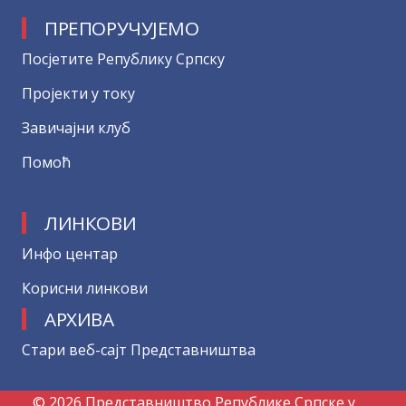
ПРЕПОРУЧУЈЕМО
Посјетите Републику Српску
Пројекти у току
Завичајни клуб
Помоћ
ЛИНКОВИ
Инфо центар
Корисни линкови
АРХИВА
Стари веб-сајт Представништва
© 2026 Представништво Републике Српске у