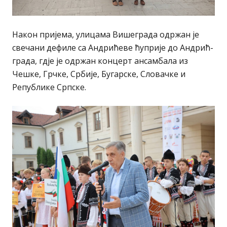
Након пријема, улицама Вишеграда одржан је
свечани дефиле са Андрићеве ћуприје до Андрић-
града, гдје је одржан концерт ансамбала из
Чешке, Грчке, Србије, Бугарске, Словачке и
Републике Српске.