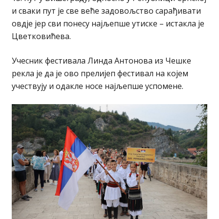
и сваки пут је све веће задовољство сарађивати
овдје јер сви понесу најљепше утиске – истакла је
Цветковићева.
Учесник фестивала Линда Антонова из Чешке
рекла је да је ово прелијеп фестивал на којем
учествују и одакле носе најљепше успомене.