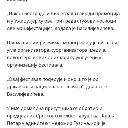
„Након Београда и Вишеграда слиједи промоција
и у Ужицу, јер су ова три града стубови носиоци
ове манифестације“, додала је Василијевићева.
Према њеним ријечима, монографију је писала из
угла организатора, суорганизатора, медија,
волонтера и свих оних који су укључени у
организацију фестивала.
„Овај фестивал посједује и оно што је од
државног и националног значаја“, додала је
Василијевићева.
У име домаћина присутнима се обратио и
предсједник Српског соколског друштва „Краљ
Петар ујединитељ“ Чедомир Гузина, који је