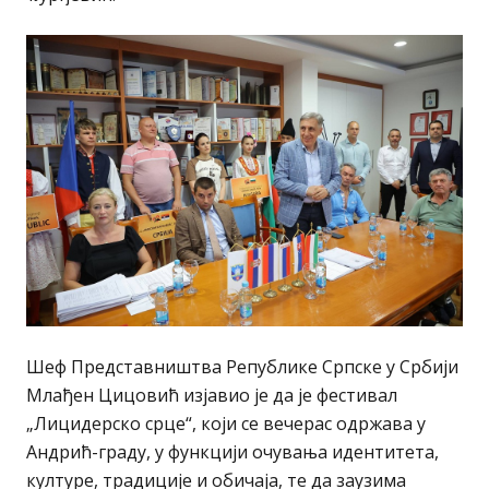
Шеф Представништва Републике Српске у Србији
Млађен Цицовић изјавио је да је фестивал
„Лицидерско срце“, који се вечерас одржава у
Андрић-граду, у функцији очувања идентитета,
културе, традиције и обичаја, те да заузима