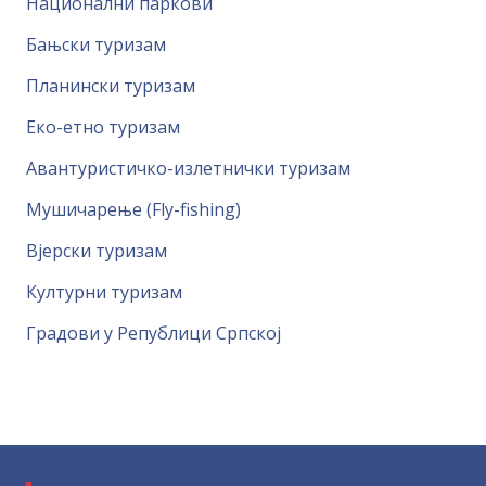
Национални паркови
Бањски туризам
Планински туризам
Еко-етно туризам
Авантуристичко-излетнички туризам
Мушичарење (Fly-fishing)
Вјерски туризам
Културни туризам
Градови у Републици Српској