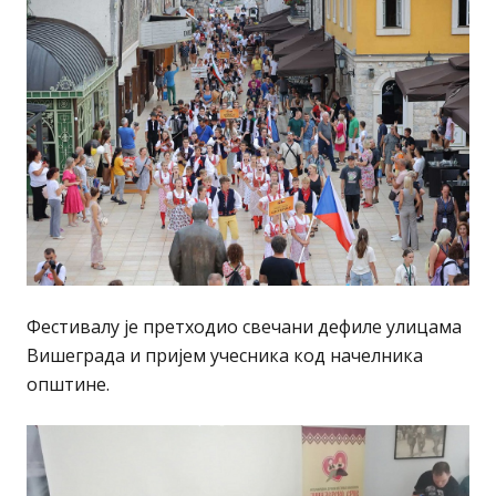
Фестивалу је претходио свечани дефиле улицама
Вишеграда и пријем учесника код начелникa
општине.