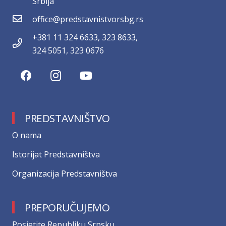
Srbija
office@predstavnistvorsbg.rs
+381 11 324 6633, 323 8633,
324 5051, 323 0676
PREDSTAVNIŠTVO
О nama
Istorijat Predstavništva
Organizacija Predstavništva
PREPORUČUJEMO
Posjetite Republiku Srpsku