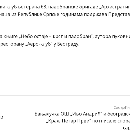
и клуб ветерана 63. падобранске бригаде „Архистратиг
анаца из Републике Српске годинама подржава Предст
књиге „Небо остаје – крст и падобран“, аутора пуковн
 ресторану „Аеро-клуб“ у Београду.
Следећи
Бањалучка ОШ „Иво Андрић“ и београдс
ни
„Краљ Петар Први“ потписале спор
са