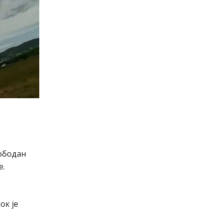
лободан
е.
ок је