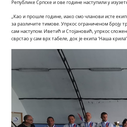
Републике Српске и ове године наступили у изузетн
„Као и прошле године, иако смо чланови исте екип
за различите тимове. Упркос ограниченом броју т
сам наступом. Иветић и Стојановић, упркос сложен
сврстао у сам врх табеле, док је екипа ‘Наша крила