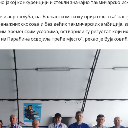
о јакој конкуренцији и стекли значајно такмичарско ис
е и аеро-клуба, на ‘Балканском скоку пријатељства’ нас
ренажних скокова и без већих такмичарских амбиција,
им временским условима, остварили су резултат који их
’ из Параћина освојила треће мјесто“, рекао је Вујаковић