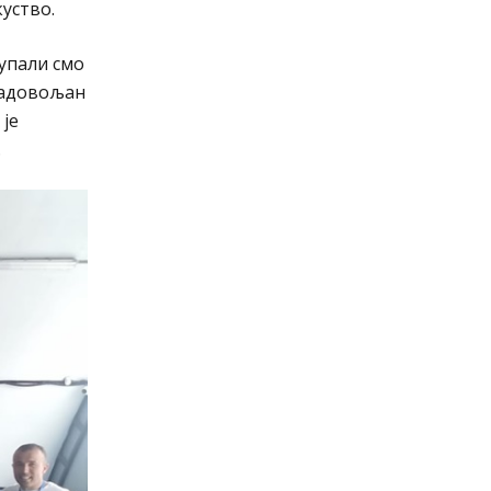
куство.
тупали смо
 задовољан
 је
.