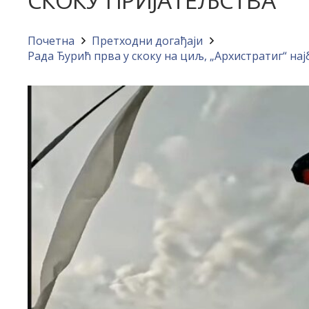
СКОКУ ПРИЈАТЕЉСТВА“
Почетна
Претходни догађаји
Рада Ђурић прва у скоку на циљ, „Архистратиг“ на