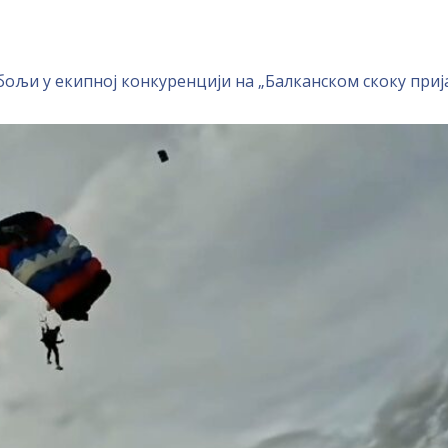
јбољи у екипној конкуренцији на „Балканском скоку при