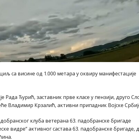
а циљ са висине од 1.000 метара у оквиру манифестације
је Рада Ђурић, заставник прве класе у пензији, друго С
еће Владимир Крзалић, активни припадник Војске Србиј
адобранског клуба ветерана 63. падобранске бригаде
еске видре“ активног састава 63. падобранске бригаде, д
ћина.