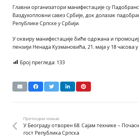
Главни организатори манифестације су Падобранск
Ваздухопловни савез Србије, док долазак падобр
Републике Српске у Србији.
У оквиру манифестације биће одржана и промоција 
пензији Ненада Кузмановића, 21. маја у 18 часова у
Број прегледа:
133
Претходни чланак
У Београду отворен 68. Сајам технике – Почас
гост Република Српска