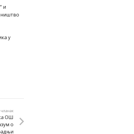
“ и
авништво
ика у
 чланак
ка ОШ
азум о
радњи