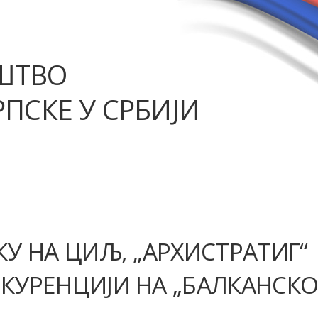
ШТВО
ПСКЕ У СРБИЈИ
КУ НА ЦИЉ, „АРХИСТРАТИГ“
НКУРЕНЦИЈИ НА „БАЛКАНСК