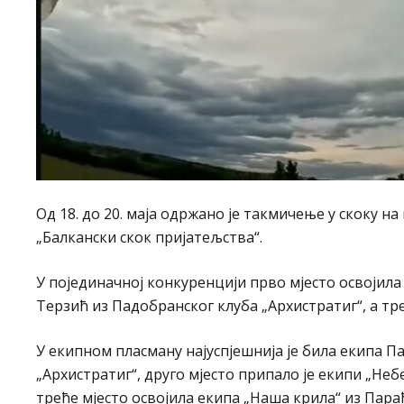
Од 18. до 20. маја одржано је такмичење у скоку н
„Балкански скок пријатељства“.
У појединачној конкуренцији прво мјесто освојила 
Терзић из Падобранског клуба „Архистратиг“, а тр
У екипном пласману најуспјешнија је била екипа П
„Архистратиг“, друго мјесто припало је екипи „Неб
треће мјесто освојила екипа „Наша крила“ из Пара