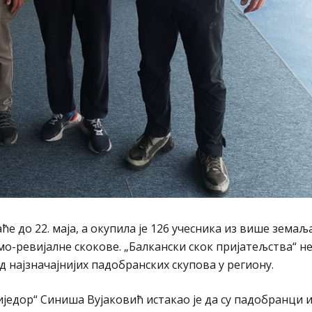
ће до 22. маја, а окупила је 126 учесника из више земаља
мо-ревијалне скокове. „Балкански скок пријатељства“ 
од најзначајнијих падобранских скупова у региону.
једор“ Синиша Вујаковић истакао је да су падобранци 