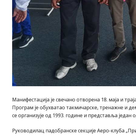
Манифестација је свечано отворена 18. маја и траја
Програм је обухватао такмичарске, тренажне и де
се организује од 1993. године и представља један 
Руководилац падобранске секције Аеро-клуба „При