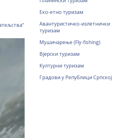
Планински туризам
Еко-етно туризам
Авантуристичко-излетнички
јатељства“
туризам
Мушичарење (Fly-fishing)
Вјерски туризам
Културни туризам
Градови у Републици Српској