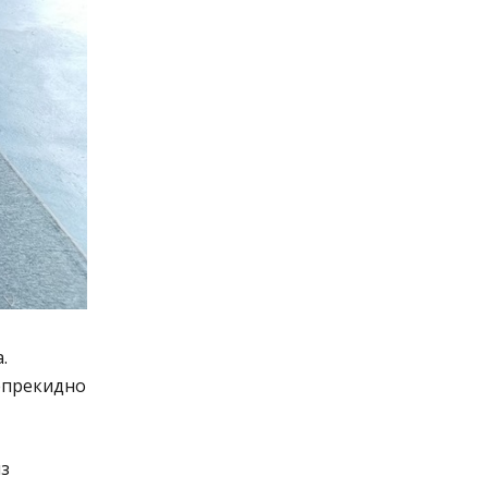
.
непрекидно
из