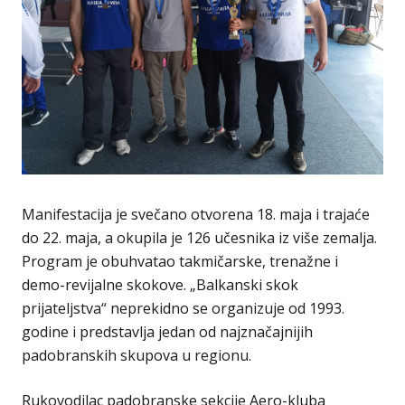
Manifestacija je svečano otvorena 18. maja i trajaće
do 22. maja, a okupila je 126 učesnika iz više zemalja.
Program je obuhvatao takmičarske, trenažne i
demo-revijalne skokove. „Balkanski skok
prijateljstva“ neprekidno se organizuje od 1993.
godine i predstavlja jedan od najznačajnijih
padobranskih skupova u regionu.
Rukovodilac padobranske sekcije Aero-kluba