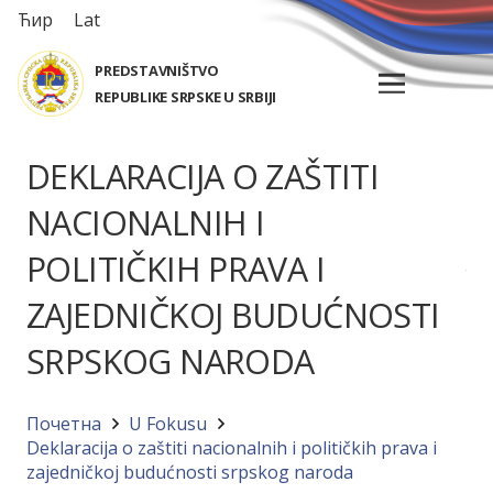
Ћир
Lat
PREDSTAVNIŠTVO
REPUBLIKE SRPSKE U SRBIJI
DEKLARACIJA O ZAŠTITI
NACIONALNIH I
POLITIČKIH PRAVA I
ZAJEDNIČKOJ BUDUĆNOSTI
SRPSKOG NARODA
Почетна
U Fokusu
Deklaracija o zaštiti nacionalnih i političkih prava i
zajedničkoj budućnosti srpskog naroda