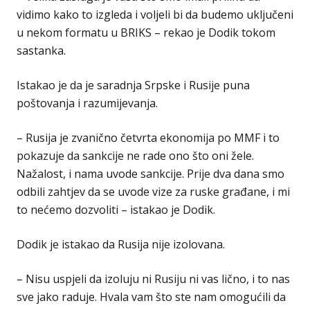
vidimo kako to izgleda i voljeli bi da budemo uključeni
u nekom formatu u BRIKS – rekao je Dodik tokom
sastanka.
Istakao je da je saradnja Srpske i Rusije puna
poštovanja i razumijevanja.
– Rusija je zvanično četvrta ekonomija po MMF i to
pokazuje da sankcije ne rade ono što oni žele.
Nažalost, i nama uvode sankcije. Prije dva dana smo
odbili zahtjev da se uvode vize za ruske građane, i mi
to nećemo dozvoliti – istakao je Dodik.
Dodik je istakao da Rusija nije izolovana.
– Nisu uspjeli da izoluju ni Rusiju ni vas lično, i to nas
sve jako raduje. Hvala vam što ste nam omogućili da