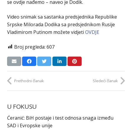
se ovdje nađemo – naveo je Dodik.
Video snimak sa sastanka predsjednika Republike
Srpske Milorada Dodika sa predsjednikom Rusije
Vladimirom Putinom možete vidjeti
OVDJE
Broj pregleda:
607
Prethodni članak
Sledeći članak
U FOKUSU
Ćeranić: BiH postaje i test odnosa snaga između
SAD i Evropske unije