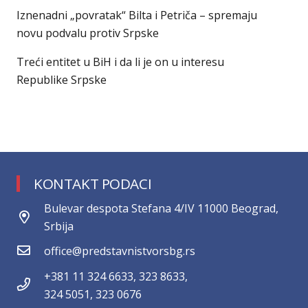
Iznenadni „povratak“ Bilta i Petriča – spremaju
novu podvalu protiv Srpske
Treći entitet u BiH i da li je on u interesu
Republike Srpske
KONTAKT PODACI
Bulevar despota Stefana 4/IV 11000 Beograd,
Srbija
office@predstavnistvorsbg.rs
+381 11 324 6633, 323 8633,
324 5051, 323 0676