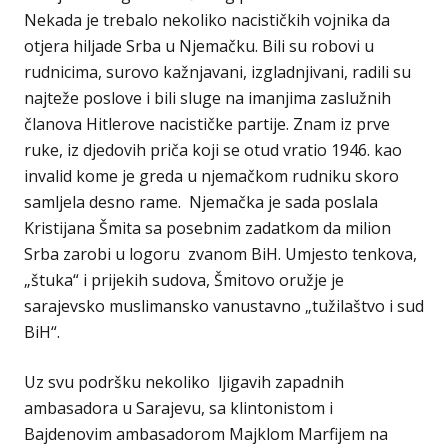
Nekada je trebalo nekoliko nacističkih vojnika da
otjera hiljade Srba u Njemačku. Bili su robovi u
rudnicima, surovo kažnjavani, izgladnjivani, radili su
najteže poslove i bili sluge na imanjima zaslužnih
članova Hitlerove nacističke partije. Znam iz prve
ruke, iz djedovih priča koji se otud vratio 1946. kao
invalid kome je greda u njemačkom rudniku skoro
samljela desno rame. Njemačka je sada poslala
Kristijana Šmita sa posebnim zadatkom da milion
Srba zarobi u logoru zvanom BiH. Umjesto tenkova,
„štuka“ i prijekih sudova, Šmitovo oružje je
sarajevsko muslimansko vanustavno „tužilaštvo i sud
BiH“.
Uz svu podršku nekoliko ljigavih zapadnih
ambasadora u Sarajevu, sa klintonistom i
Bajdenovim ambasadorom Majklom Marfijem na