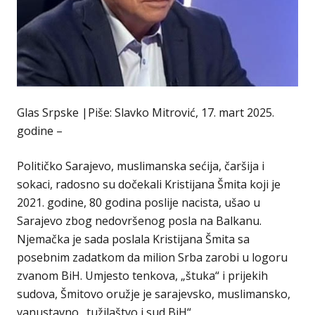
Glas Srpske |Piše: Slavko Mitrović, 17. mart 2025.
godine –
Političko Sarajevo, muslimanska sećija, čaršija i
sokaci, radosno su dočekali Kristijana Šmita koji je
2021. godine, 80 godina poslije nacista, ušao u
Sarajevo zbog nedovršenog posla na Balkanu.
Njemačka je sada poslala Kristijana Šmita sa
posebnim zadatkom da milion Srba zarobi u logoru
zvanom BiH. Umjesto tenkova, „štuka“ i prijekih
sudova, Šmitovo oružje je sarajevsko, muslimansko,
vanustavno „tužilaštvo i sud BiH“