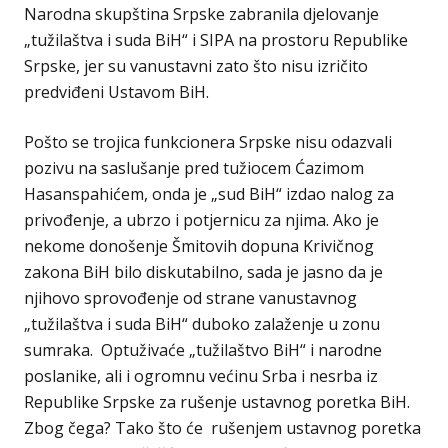
Narodna skupština Srpske zabranila djelovanje
„tužilaštva i suda BiH“ i SIPA na prostoru Republike
Srpske, jer su vanustavni zato što nisu izričito
predviđeni Ustavom BiH.
Pošto se trojica funkcionera Srpske nisu odazvali
pozivu na saslušanje pred tužiocem Ćazimom
Hasanspahićem, onda je „sud BiH“ izdao nalog za
privođenje, a ubrzo i potjernicu za njima. Ako je
nekome donošenje Šmitovih dopuna Krivičnog
zakona BiH bilo diskutabilno, sada je jasno da je
njihovo sprovođenje od strane vanustavnog
„tužilaštva i suda BiH“ duboko zalaženje u zonu
sumraka. Optuživaće „tužilaštvo BiH“ i narodne
poslanike, ali i ogromnu većinu Srba i nesrba iz
Republike Srpske za rušenje ustavnog poretka BiH.
Zbog čega? Tako što će rušenjem ustavnog poretka