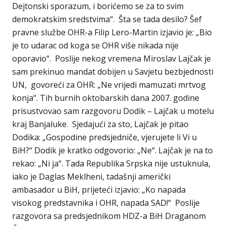
Dejtonski sporazum, i borićemo se za to svim
demokratskim sredstvima“. Šta se tada desilo? Šef
pravne službe OHR-a Filip Lero-Martin izjavio je: „Bio
je to udarac od koga se OHR više nikada nije
oporavio“. Poslije nekog vremena Miroslav Lajčak je
sam prekinuo mandat dobijen u Savjetu bezbjednosti
UN, govoreći za OHR: „Ne vrijedi mamuzati mrtvog
konja“. Tih burnih oktobarskih dana 2007. godine
prisustvovao sam razgovoru Dodik – Lajčak u motelu
kraj Banjaluke. Sjedajući za sto, Lajčak je pitao
Dodika: „Gospodine predsjedniče, vjerujete li Vi u
BiH?“ Dodik je kratko odgovorio: „Ne“. Lajčak je na to
rekao: „Ni ja“. Tada Republika Srpska nije ustuknula,
iako je Daglas Meklheni, tadašnji američki
ambasador u BiH, prijeteći izjavio: „Ko napada
visokog predstavnika i OHR, napada SAD!“ Poslije
razgovora sa predsjednikom HDZ-a BiH Draganom