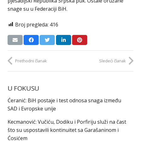
pješadijski Republika Srpska puk. Ostale oružane
snage su u Federaciji BiH.
Broj pregleda:
416
Prethodni članak
Sledeći članak
U FOKUSU
Ćeranić: BiH postaje i test odnosa snaga između
SAD i Evropske unije
Kecmanović: Vučiću, Dodiku i Porfiriju služi na čast
što su uspostavili kontinuitet sa Garašaninom i
Ćosićem