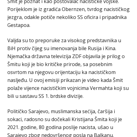
Šmit je poznat i kao poštovalac nacističke vojske.
Porijeklom je iz gradića Obernzen, tvrdog nacističkog
jezgra, odakle potiče nekoliko SS oficira i pripadnika
Gestapoa.
Valjda su to preporuke za visokog predstavnika u
BiH protiv čijeg su imenovanja bile Rusija i Kina.
Njemačka državna televizija ZDF objavila je prilog o
Šmitu koji je bio kritičke prirode, sa posebnim
osvrtom na njegovu orijentaciju ka nacističkom
nasljeđu. U ovoj emisiji prikazan je video kada Šmit
polaže vijence nacističkim vojnicima Vermahta koji su
bili u sastavu SS 1. brdske divizije.
Političko Sarajevo, muslimanska sećija, čaršija i
sokaci, radosno su dočekali Kristijana Šmita koji je
2021. godine, 80 godina poslije nacista, ušao u
Sarajevo zbog nedovršenog posla na Balkanu.