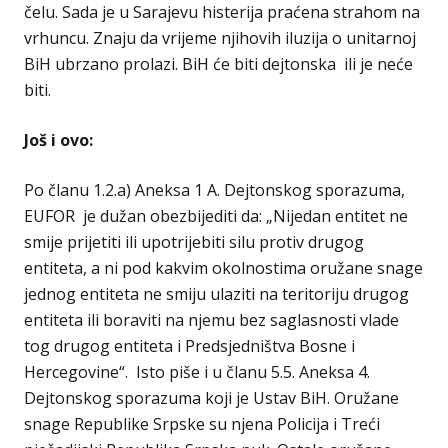
čelu. Sada je u Sarajevu histerija praćena strahom na
vrhuncu. Znaju da vrijeme njihovih iluzija o unitarnoj
BiH ubrzano prolazi. BiH će biti dejtonska ili je neće
biti.
Još i ovo:
Po članu 1.2.a) Aneksa 1 A. Dejtonskog sporazuma,
EUFOR je dužan obezbijediti da: „Nijedan entitet ne
smije prijetiti ili upotrijebiti silu protiv drugog
entiteta, a ni pod kakvim okolnostima oružane snage
jednog entiteta ne smiju ulaziti na teritoriju drugog
entiteta ili boraviti na njemu bez saglasnosti vlade
tog drugog entiteta i Predsjedništva Bosne i
Hercegovine“. Isto piše i u članu 5.5. Aneksa 4.
Dejtonskog sporazuma koji je Ustav BiH. Oružane
snage Republike Srpske su njena Policija i Treći