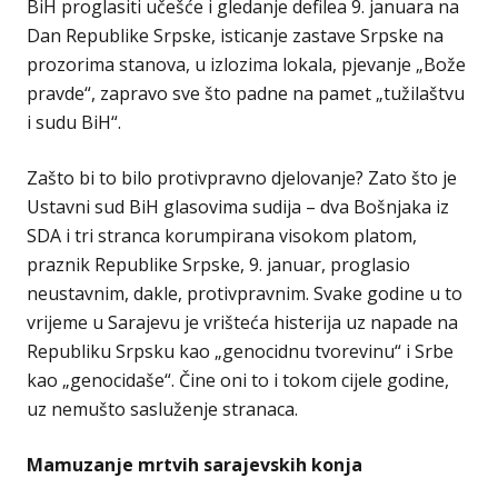
BiH proglasiti učešće i gledanje defilea 9. januara na
Dan Republike Srpske, isticanje zastave Srpske na
prozorima stanova, u izlozima lokala, pjevanje „Bože
pravde“, zapravo sve što padne na pamet „tužilaštvu
i sudu BiH“.
Zašto bi to bilo protivpravno djelovanje? Zato što je
Ustavni sud BiH glasovima sudija – dva Bošnjaka iz
SDA i tri stranca korumpirana visokom platom,
praznik Republike Srpske, 9. januar, proglasio
neustavnim, dakle, protivpravnim. Svake godine u to
vrijeme u Sarajevu je vrišteća histerija uz napade na
Republiku Srpsku kao „genocidnu tvorevinu“ i Srbe
kao „genocidaše“. Čine oni to i tokom cijele godine,
uz nemušto sasluženje stranaca.
Mamuzanje mrtvih sarajevskih konja