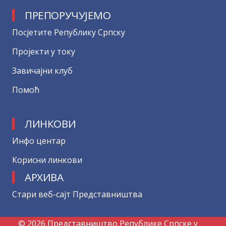
ПРЕПОРУЧУЈЕМО
Посјетите Републику Српску
Пројекти у току
Завичајни клуб
Помоћ
ЛИНКОВИ
Инфо центар
Корисни линкови
АРХИВА
Стари веб-сајт Представништва
© 2026 Представништво Републике Српске у