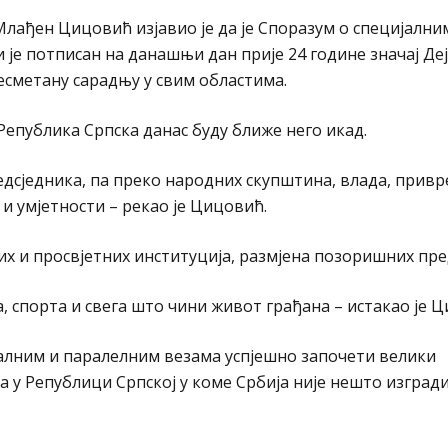
лађен Цицовић изјавио је да је Споразум о специјални
 је потписан на данашњи дан прије 24 године значај Де
есметану сарадњу у свим областима.
 Република Српска данас буду ближе него икад.
едсједника, па преко народних скупштина, влада, прив
 и умјетности – рекао је Цицовић.
их и просвјетних институција, размјена позоришних пре
 спорта и свега што чини живот грађана – истакао је 
јалним и паралелним везама успјешно започети велики
а у Републици Српској у коме Србија није нешто изгради