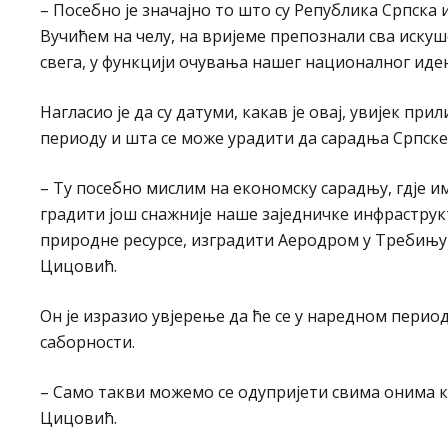
– Посебно је значајно то што су Република Српск
Вучићем на челу, на вријеме препознали сва искуше
свега, у функцији очувања нашег националног иде
Нагласио је да су датуми, какав је овај, увијек п
периоду и шта се може урадити да сарадња Српске 
– Ту посебно мислим на економску сарадњу, гдје и
градити још снажније наше заједничке инфраструк
природне ресурсе, изградити Аеродром у Требињу и
Цицовић.
Он је изразио увјерење да ће се у наредном перио
саборности.
– Само такви можемо се одупријети свима онима ко
Цицовић.