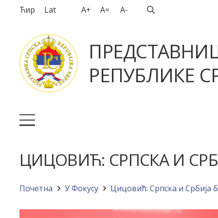
Ћир
Lat
A+
A=
A-
ПРЕДСТАВНИ
РЕПУБЛИКЕ СР
ЦИЦОВИЋ: СРПСКА И СРБ
Почетна
У Фокусу
Цицовић: Српска и Србија 