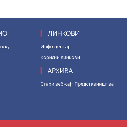
МО
ЛИНКОВИ
пску
Инфо центар
Корисни линкови
АРХИВА
Стари веб-сајт Представништва