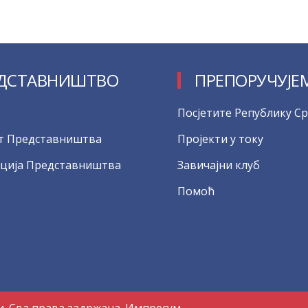
ДСТАВНИШТВО
ПРЕПОРУЧУЈЕ
Посјетите Републику Ср
т Представништва
Пројекти у току
ција Представништва
Завичајни клуб
Помоћ