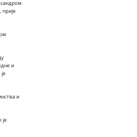
ександром
, прије
ном
ду
едне и
 је
инства и
 је