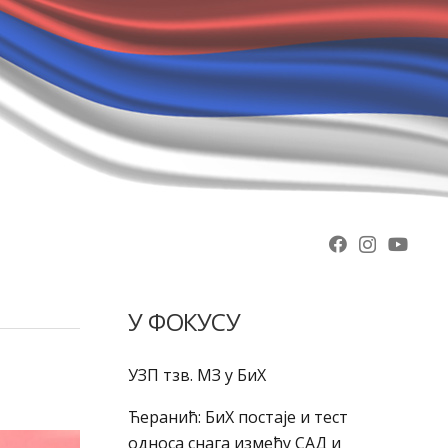
У ФОКУСУ
УЗП тзв. МЗ у БиХ
Ћеранић: БиХ постаје и тест
односа снага између САД и