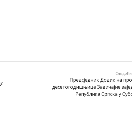
Следећи
Предсједник Додик на пр
це
десетогодишњице Завичајне заје
Република Српска у Су