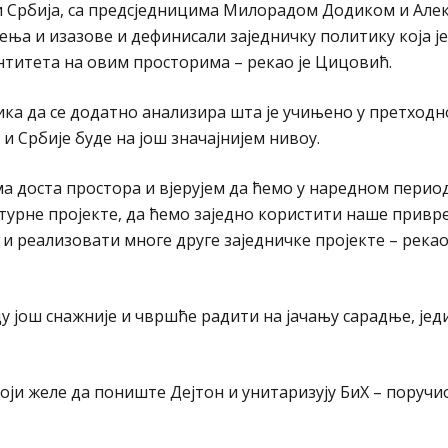
а и Србија, са предсједницима Милорадом Додиком и Ал
ња и изазове и дефинисали заједничку политику која је
нтитета на овим просторима – рекао је Цицовић.
рилика да се додатно анализира шта је учињено у претход
и Србије буде на још значајнијем нивоу.
ма доста простора и вјерујем да ћемо у наредном перио
турне пројекте, да ћемо заједно користити наше привр
 реализовати многе друге заједничке пројекте – рекао
ду још снажније и чвршће радити на јачању сарадње, јед
ји желе да пониште Дејтон и унитаризују БиХ – поручио