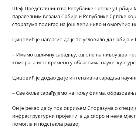
Шеф Представништва Републике Српске у Србији М
паралелним везама Србије и Републике Српске који
споразума подигао на још већи ниво и омогућио н
Цицовић је нагласио да је то условило да Србија и
– Имамо одличну сарадњу, од оне на нивоу два пр
комора, а истовремено у областима науке, културе
Цицовић је додао да је интензивна сарадња научн
– Све боље сарађујемо на пољу филма, образовања,
Он је рекао да су под окриљем Споразума о специ
инфраструктурни пројекти, а да скоро и нема мјест
помогла и подстакла развој.