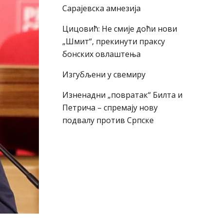
Сарајевска амнезија
Цицовић: Не смије доћи нови
„Шмит“, прекинути праксу
бонских овлаштења
Изгубљени у свемиру
Изненадни „повратак“ Билта и
Петрича – спремају нову
подвалу против Српске