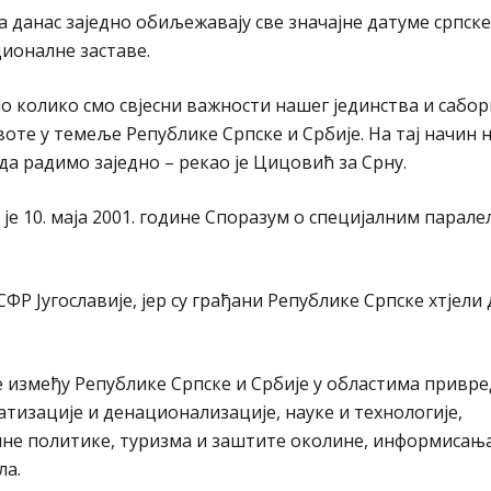
а данас заједно обиљежавају све значајне датуме српске
ционалне заставе.
мо колико смо свјесни важности нашег јединства и сабор
воте у темеље Републике Српске и Србије. На тај начин 
а радимо заједно – рекао је Цицовић за Срну.
е 10. маја 2001. године Споразум о специјалним парал
Р Југославије, јер су грађани Републике Српске хтјели 
е између Републике Српске и Србије у областима привре
изације и денационализације, науке и технологије,
алне политике, туризма и заштите околине, информисањ
ла.