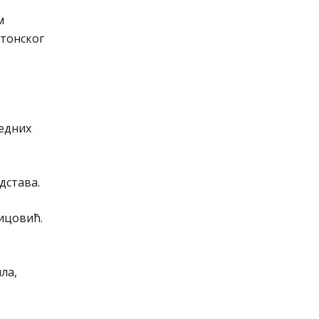
м
јтонског
редних
дстава.
Цицовић.
ла,