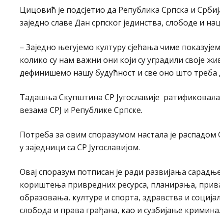
Цицовић је подсјетио да Република Српска и Србиј
заједно славе Дан српског јединства, слободе и на
– Заједно његујемо културу сјећања чиме показује
колико су нам важни они који су уградили своје жи
дефинишемо нашу будућност и све оно што треба д
Тадашња Скупштина СР Југославије ратификовала ј
везама СРЈ и Републике Српске.
Потреба за овим споразумом настала је распадом СФ
у заједници са СР Југославијом.
Овај споразум потписан је ради развијања сарадњ
кориштења привредних ресурса, планирања, приват
образовања, културе и спорта, здравства и социј
слобода и права грађана, као и сузбијање кримина