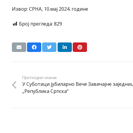
Извор: СРНА, 10.мај 2024. године
Број прегледа:
829
Претходни чланак
У Суботици јубиларно Вече Завичајне заједни
„Република Српска“