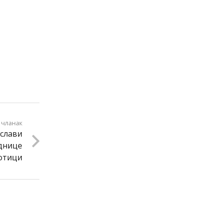
 чланак
ослави
днице
ботици