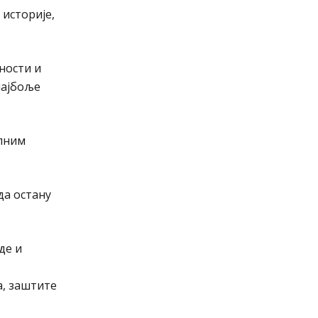
 историје,
ности и
најбоље
елним
да остану
де и
а, заштите