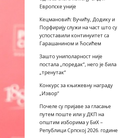
Европске уније
Кецмановић: Вучићу, Додику и
Порфирију служи на част што су
успоставили континуитет са
Гарашанином и Ћосићем
Зашто униполарност није
постала „поредак“, него је била
„тренутак“
Конкурс за књижевну награду
„Извор“
Почеле су пријаве за гласање
путем поште или у ДКП на
општим изборима у БиХ –
Републици Српској 2026. године