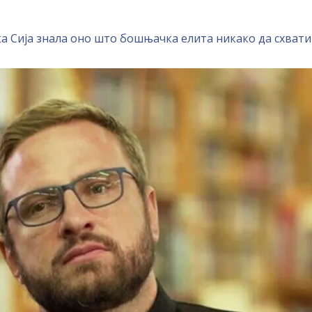
ка Сија знала оно што бошњачка елита никако да схвати