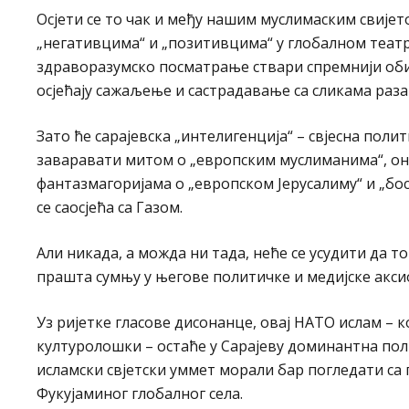
Осјети се то чак и међу нашим муслимаским свијето
„негативцима“ и „позитивцима“ у глобалном театру
здраворазумско посматрање ствари спремнији обичн
осјећају сажаљење и састрадавање са сликама раза
Зато ће сарајевска „интелигенција“ – свјесна поли
заваравати митом о „европским муслиманима“, они
фантазмагоријама о „европском Јерусалиму“ и „боса
се саосјећа са Газом.
Али никада, а можда ни тада, неће се усудити да т
прашта сумњу у његове политичке и медијске акси
Уз ријетке гласове дисонанце, овај НАТО ислам – ко
културолошки – остаће у Сарајеву доминантна полит
исламски свјетски уммет морали бар погледати с
Фукујаминог глобалног села.