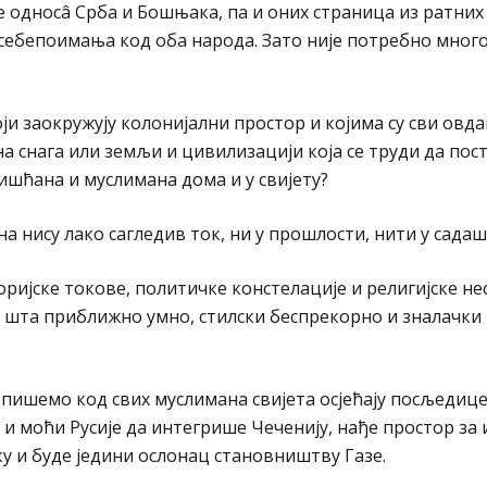
односâ Срба и Бошњака, па и оних страница из ратних
себепоимања код оба народа. Зато није потребно много
ји заокружују колонијални простор и којима су сви ов
а снага или земљи и цивилизацији која се труди да пос
ишћана и муслимана дома и у свијету?
 нису лако сагледив ток, ни у прошлости, нити у сада
оријске токове, политичке констелације и религијске н
ло шта приближно умно, стилски беспрекорно и зналачки
ме пишемо код свих муслимана свијета осјећају посљедиц
и моћи Русије да интегрише Чеченију, нађе простор за 
у и буде једини ослонац становништву Газе.