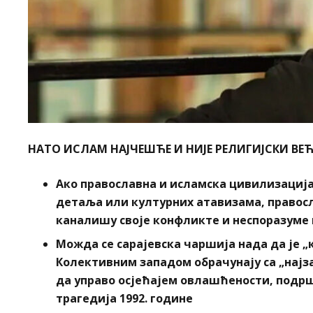
НАТО ИСЛАМ НАЈЧЕШЋЕ И НИЈЕ РЕЛИГИЈСКИ В
Ако православна и исламска цивилизациј
детаља или културних атавизама, правос
каналишу своје конфликте и неспоразуме
Можда се сарајевска чаршија нада да је „
Колективним западом обрачунају са „најз
да управо осјећајем овлашћености, подр
трагедија 1992. године