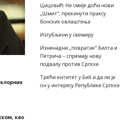
Цицовић: Не смије доћи нови
„Шмит“, прекинути праксу
бонских овлаштења
Изгубљени у свемиру
Изненадни „повратак“ Билта и
Петрича – спремају нову
подвалу против Српске
Трећи ентитет у БиХ и да ли је
лклорних
он у интересу Републике Српске
ском, као