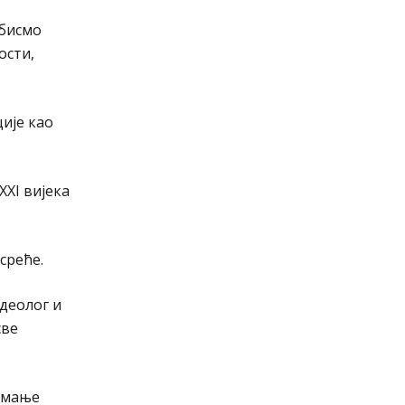
 бисмо
ости,
ције као
XXI вијека
среће.
деолог и
све
оимање