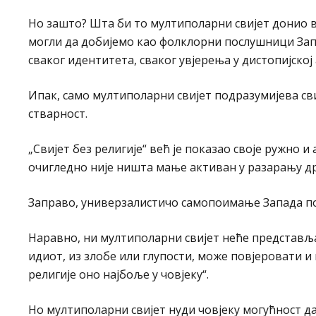
Но зашто? Шта би то мултиполарни свијет донио в
могли да добијемо као фолклорни послушници Запад
сваког идентитета, сваког увјерења у дистопијско
Ипак, само мултиполарни свијет подразумијева сви
стварност.
„Свијет без религије“ већ је показао своје ружно 
очигледно није ништа мање активан у разарању дру
Заправо, универзалистичо самопоимање Запада пок
Наравно, ни мултиполарни свијет неће представља
идиот, из злобе или глупости, може повјеровати и 
религије оно најбоље у човјеку“.
Но мултиполарни свијет нуди човјеку могућност да