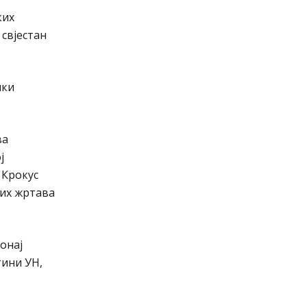
ких
 свјестан
чки
ва
ј
 Крокус
ких жртава
онај
тини УН,