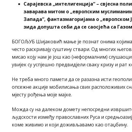
Сарајевска „интелигенција“ – свјесна пол
заварава митом о „европским муслиманима
Запада“, фантазмагоријама о „европском Је
зида допушта себи да се саосјећа са Газо
БОГОЉУБ Шијаковић мање је познат онима којима н
често раскривају суштину ствари. Од многих њего
мисао коју нам је још као (неформалним) слушао
увијек су успјешно предвидјели сваку кризу и рат ко
Не треба много памети да се разазна исти геополи
опсежне акције мобилисања свих расположивих снаг
мјесту рођења моје мајке.
Можда су на далеком домету непосредни извршите
људскости између православних Руса и средњоазиј
коме живимо и који доживљавамо као отаџбину.