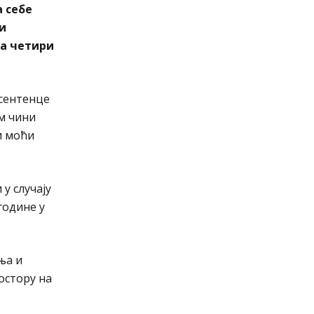
а себе
и
ја четири
 сентенце
м чини
и моћи
у случају
године у
ња и
остору на