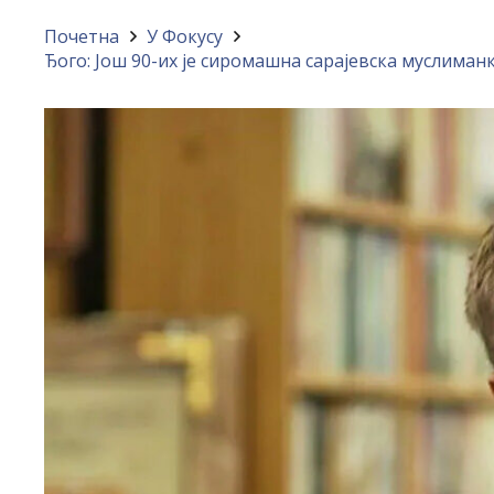
Почетна
У Фокусу
Ђого: Још 90-их је сиромашна сарајевска муслиман