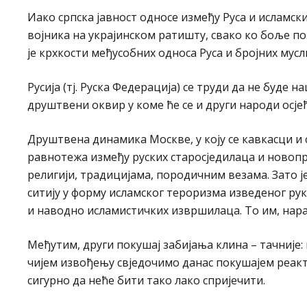
Иако српска јавност односе између Руса и исламск
војника на украјинском ратишту, свако ко боље по
је крхкости међусобних односа Руса и бројних мус
Русија (тј. Руска Федерација) се труди да не буде
друштвени оквир у коме ће се и други народи осјећ
Друштвена динамика Москве, у коју се кавкасци и
равнотежа између руских старосједилаца и новоп
религији, традицијама, породичним везама. Зато 
ситију у форму исламског тероризма изведеног ру
и наводно исламистичких извршилаца. То им, нарав
Међутим, други покушај забијања клина – тачније:
чијем извођењу свједочимо данас покушајем реакт
сигурно да неће бити тако лако спријечити.