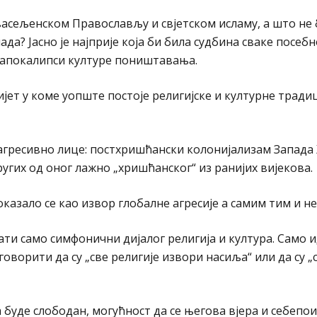
асељенском Православљу и свјетском исламу, а што не
а? Јасно је најприје која би била судбина сваке посебн
ј апокалипси културе поништавања.
јет у коме уопште постоје религијске и културне тради
и агресивно лице: постхришћански колонијализам Запада 
гих од оног лажно „хришћанског“ из ранијих вијекова.
азало се као извор глобалне агресије а самим тим и не
ти само симфонични дијалог религија и култура. Само и
говорити да су „све религије извори насиља“ или да су „
 буде слободан, могућност да се његова вјера и себеп