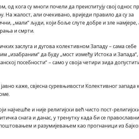
м, од кога су многи почели да преиспитују свој однос п
. На жалост, али очекивано, вриједи правило да су за
и, „мали“ људи, који боље слуте добре и зле намјере, 
рања и смрти.
тичких заслуга и дугова колективном Западу – сама себе
м „изабраним“ да буду „мост између Истока и Запада“,
нској посебности“ – само у своја четири зида допустит
о јавно каже, свјесна суревњивости Колективног запада к
оме.
ји најчешће и није религијски већ чисто пост-религијски
ичка снага и данас, у тренутку када би се православни
а поштовањем и разумијевањем као прогнаници из бајк