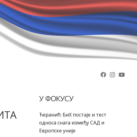
У ФОКУСУ
ИТА
Ћеранић: БиХ постаје и тест
односа снага између САД и
Европске уније