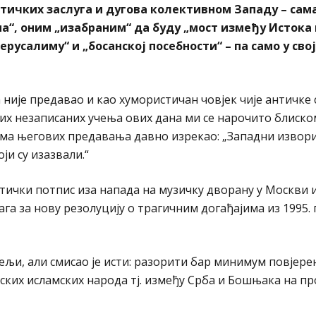
итичких заслуга и дугова колективном Западу – сам
“, оним „изабраним“ да буду „мост између Истока 
русалиму“ и „босанској посебности“ – па само у сво
м
ије предавао и као хумористичан човјек чије античке
вих незаписаних учења ових дана ми се нарочито блиско
цима његових предавања давно изрекао: „Западни извор
ји су изазвали.“
тички потпис иза напада на музичку дворану у Москви и 
а за нову резолуцију о трагичним догађајима из 1995. 
љи, али смисао је исти: разорити бар минимум повјере
ских исламских народа тј. између Срба и Бошњака на пр