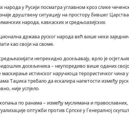
их народа у Русији посматра углавном кроз слике чеченс
знаје друштвену ситуацију на простору бившег Царства
лиманских народа, кавкаских и средњоазијских.
 национална држава руског народа већ више неки заједни
ати као своји на своме.
 средњеазијати непрекидно досељавају, врло је осјетљи
ридошлих досељеника – неупоредиво више оданих својо
је маскирање истинског наручиоца терористичког чина у
кама Таџика требало да ескалира напетости између рус
но, није успјело.
 копања по ранама – између муслимана и православних, 
уализације оптужби против Српске у Генералној скупш