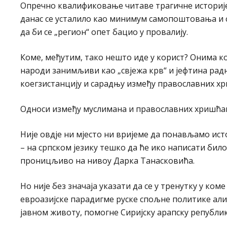
Опречно квалификовање читаве трагичне историје 
данас се усталило као минимум самопоштовања и 
да би се „регион“ опет бацио у провалију.
Коме, међутим, тако нешто иде у корист? Онима ко
народи занимљиви као „свјежа крв“ и јефтина радн
коегзистанцију и сарадњу између православних хр
Односи између муслимана и православних хришћана
Није овдје ни мјесто ни вријеме да понављамо ист
– на српском језику тешко да ће ико написати би
проницљиво на нивоу Дарка Танасковића.
Но није без значаја указати да се у тренутку у ко
евроазијске парадигме руске спољне политике али 
јавном животу, помогне Сиријску арапску републик