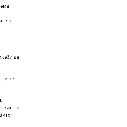
рема
али и
и себи да
оји не
,
 свијет и
овитог