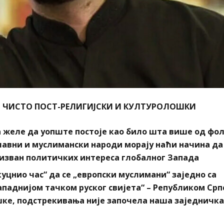
ЕЋ ЧИСТО ПОСТ-РЕЛИГИЈСКИ И КУЛТУРОЛОШКИ
а желе да уопште постоје као било шта више од фо
лавни и муслимански народи морају наћи начина да
 изван политичких интереса глобалног Запада
куцнио час“ да се „европски муслимани“ заједно са
ападнијом тачком руског свијета“ – Републиком Срп
шке, подстрекивања није започела наша заједничка