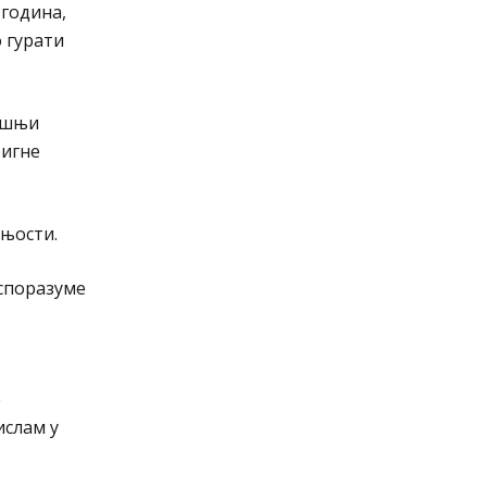
 година,
 гурати
дашњи
тигне
шњости.
еспоразуме
е
ислам у