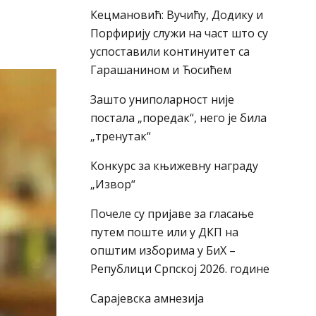
Кецмановић: Вучићу, Додику и
Порфирију служи на част што су
успоставили континуитет са
Гарашанином и Ћосићем
Зашто униполарност није
постала „поредак“, него је била
„тренутак“
Конкурс за књижевну награду
„Извор“
Почеле су пријаве за гласање
путем поште или у ДКП на
општим изборима у БиХ –
Републици Српској 2026. године
Сарајевска амнезија