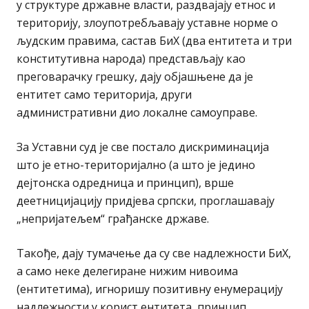
у структуре државне власти, раздвајају етнос и
територију, злоупотребљавају уставне норме о
људским правима, састав БиХ (два ентитета и три
конститутивна народа) представљају као
преговарачку грешку, дају објашњене да је
ентитет само територија, други
административни дио локалне самоуправе.
За Уставни суд је све постало дискриминација
што је етно-територијално (а што је једино
дејтонска одредница и принцип), врше
деетницијацију придјева српски, проглашавају
„непријатељем“ грађанске државе.
Такође, дају тумачење да су све надлежности БиХ,
а само неке делегиране нижим нивоима
(ентитетима), игноришу позитивну енумерацију
надлежности у корист ентитета, принцип