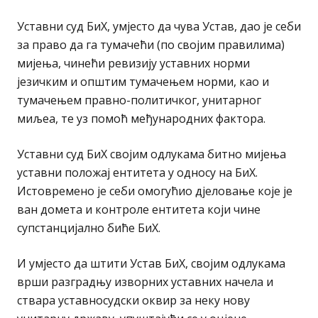
Уставни суд БиХ, умјесто да чува Устав, дао је себи
за право да га тумачећи (по својим правилима)
мијења, чинећи ревизију уставних норми
језичким и општим тумачењем норми, као и
тумачењем правно-политичког, унитарног
миљеа, те уз помоћ међународних фактора.
Уставни суд БиХ својим одлукама битно мијења
уставни положај ентитета у односу на БиХ.
Истовремено је себи омогућио дјеловање које је
ван домета и контроле ентитета који чине
супстанцијално биће БиХ.
И умјесто да штити Устав БиХ, својим одлукама
врши разградњу изворних уставних начела и
ствара уставносудски оквир за неку нову