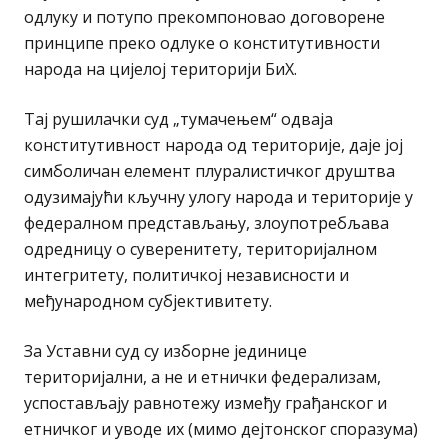
одлуку и потупо прекомпоновао договорене
принципе преко одлуке о конститутивности
народа на цијелој територији БиХ.
Тај рушилачки суд „тумачењем“ одваја
конститутивност народа од територије, даје јој
симболичан елемент плуралистичког друштва
одузимајући кључну улогу народа и територије у
федералном представљању, злоупотребљава
одредницу о суверенитету, територијалном
интегритету, политичкој независности и
међународном субјективитету.
За Уставни суд су изборне јединице
територијални, а не и етнички федерализам,
успостављају равнотежу између грађанског и
етничког и уводе их (мимо дејтонског споразума)