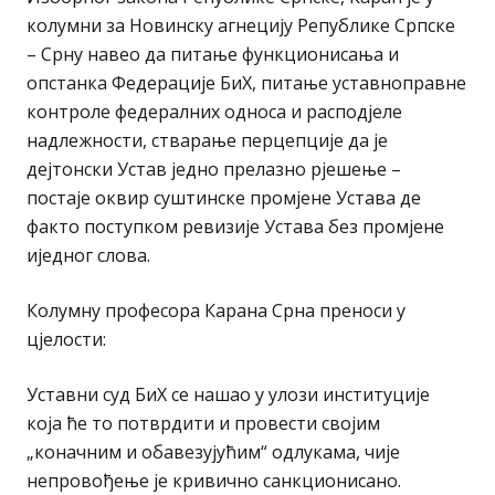
колумни за Новинску агнецију Републике Српске
– Срну навео да питање функционисања и
опстанка Федерације БиХ, питање уставноправне
контроле федералних односа и расподјеле
надлежности, стварање перцепције да је
дејтонски Устав једно прелазно рјешење –
постаје оквир суштинске промјене Устава де
факто поступком ревизије Устава без промјене
иједног слова.
Колумну професора Карана Срна преноси у
цјелости:
Уставни суд БиХ се нашао у улози институције
која ће то потврдити и провести својим
„коначним и обавезујућим“ одлукама, чије
непровођење је кривично санкционисано.