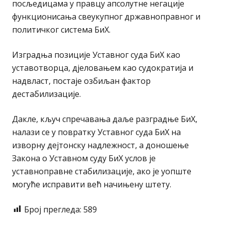
посљедицама у правцу апсолутне негације
функционисања свеукупног државноправног и
политичког система БиХ.
Изградња позиције Уставног суда БиХ као
уставотворца, дјеловањем као судократија и
надвласт, постаје озбиљан фактор
дестабилизације.
Дакле, кључ спречавања даље разградње БиХ,
налази се у повратку Уставног суда БиХ на
изворну дејтонску надлежност, а доношење
Закона о Уставном суду БиХ услов је
уставноправне стабилизације, ако је уопште
могуће исправити већ начињену штету.
Број прегледа:
589