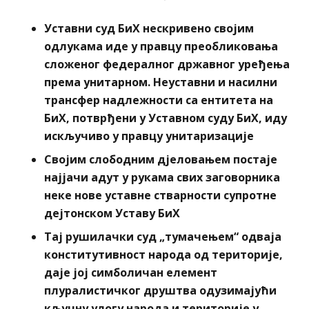
Уставни суд БиХ нескривено својим
одлукама иде у правцу преобликовања
сложеног федералног државног уређења
према унитарном. Неуставни и насилни
трансфер надлежности са ентитета на
БиХ, потврђени у Уставном суду БиХ, иду
искључиво у правцу унитаризације
Својим слободним дјеловањем постаје
најјачи адут у рукама свих заговорника
неке нове уставне стварности супротне
дејтонском Уставу БиХ
Тај рушилачки суд „тумачењем“ одваја
конститутивност народа од територије,
даје јој симболичан елемент
плуралистичког друштва одузимајући
кључну улогу народа и територије у