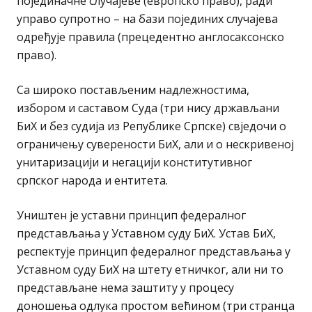
појединачне случајеве (европско право), ради
управо супротно – на бази појединих случајева
одређује правила (прецедентно англосаксонско
право).
Са широко постављеним надлежностима,
избором и саставом Суда (три нису држављани
БиХ и без судија из Републике Српске) свједочи о
ограничењу суверености БиХ, али и о нескривеној
унитаризацији и негацији конститутивног
српског народа и ентитета.
Уништен је уставни принцип федералног
представљања у Уставном суду БиХ. Устав БиХ,
респектује принцип федералног представљања у
Уставном суду БиХ на штету етничког, али ни то
представљане нема заштиту у процесу
доношења одлука простом већином (три странца