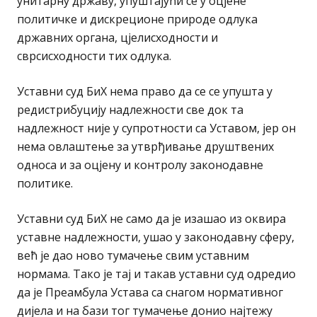
унитарну државу, упуштајући се у оцјене
политичке и дискреционе природе одлука
државних органа, цјелисходности и
сврсисходности тих одлука.
Уставни суд БиХ нема право да се се упушта у
редистрибуцију надлежности све док та
надлежност није у супротности са Уставом, јер он
нема овлаштење за утврђивање друштвених
односа и за оцјену и контролу законодавне
политике.
Уставни суд БиХ не само да је изашао из оквира
уставне надлежности, ушао у законодавну сферу,
већ је дао ново тумачење свим уставним
нормама. Тако је тај и такав уставни суд одредио
да је Преамбула Устава са снагом нормативног
дијела и на бази тог тумачење донио најтежу