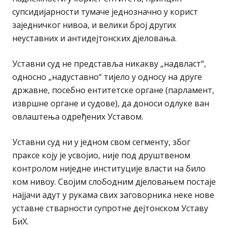
супсидијарности тумаче једнозначно у корист
заједничког нивоа, и велики број других
неуставних и антидејтонских дјеловања.
Уставни суд не представља никакву „надвласт“,
односно „надуставно“ тијело у односу на друге
државне, посебно ентитетске органе (парламент,
извршне органе и судове), да доноси одлуке ван
овлаштења одређених Уставом.
Уставни суд ни у једном свом сегменту, због
праксе коју је усвојио, није под друштвеном
контролом ниједне институције власти на било
ком нивоу. Својим слободним дјеловањем постаје
најјачи адут у рукама свих заговорника неке нове
уставне стварности супротне дејтонском Уставу
БиХ.