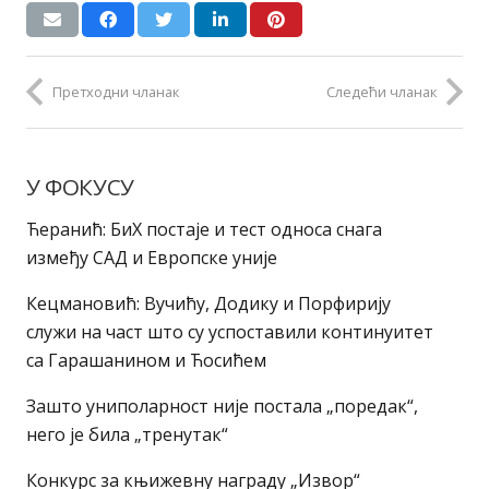
Претходни чланак
Следећи чланак
У ФОКУСУ
Ћеранић: БиХ постаје и тест односа снага
између САД и Европске уније
Кецмановић: Вучићу, Додику и Порфирију
служи на част што су успоставили континуитет
са Гарашанином и Ћосићем
Зашто униполарност није постала „поредак“,
него је била „тренутак“
Конкурс за књижевну награду „Извор“