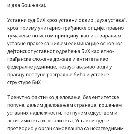
и два Бошњака).
Уставни суд БиХ кроз уставни оквир „духа устава“,
кроз призму унитарно-грађанске опције, правно
тумачење по истом принципу, као и стварањем
уставне праксе са циљем елиминације основног
дејтонског уставног одређења БиХ као етно-
грађанске сложене државе и ентитета као
федералне јединице, незаустављиво води у
правцу потпуне разградње бића и уставне
структуре БиХ.
Тренутно фактичко дјеловање, без ентитетске
попуне, даљим дјеловањем странаца, кршењем
уставних надлежности, потпуним одсуством и
легитимитета и легалитета, Уставни суд се
претворио у орган самовлашћа са несагледивим