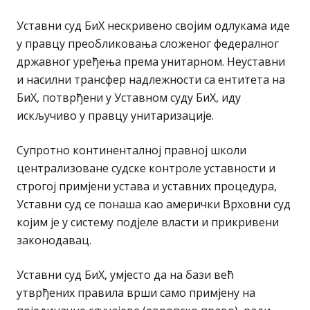
Уставни суд БиХ нескривено својим одлукама иде
у правцу преобликовања сложеног федералног
државног уређења према унитарном. Неуставни
и насилни трансфер надлежности са ентитета на
БиХ, потврђени у Уставном суду БиХ, иду
искључиво у правцу унитаризације.
Супротно континенталној правној школи
централизоване судске контроле уставности и
строгој примјени устава и уставних процедура,
Уставни суд се понаша као амерички Врховни суд
којим је у систему подјеле власти и прикривени
законодавац.
Уставни суд БиХ, умјесто да на бази већ
утврђених правила врши само примјену на