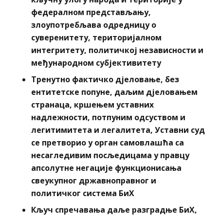
федералном представљању,
злоупотребљава одредницу о
суверенитету, територијалном
интегритету, политичкој независности и
међународном субјективитету
Тренутно фактичко дјеловање, без
ентитетске попуне, даљим дјеловањем
странаца, кршењем уставних
надлежности, потпуним одсуством и
легитимитета и легалитета, Уставни суд
се претворио у орган самовлашћа са
несагледивим посљедицама у правцу
апсолутне негације функционисања
свеукупног државноправног и
политичког система БиХ
Кључ спречавања даље разградње БиХ,