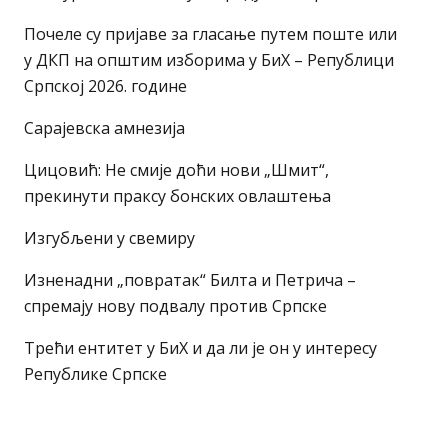
Почеле су пријаве за гласање путем поште или
у ДКП на општим изборима у БиХ – Републици
Српској 2026. године
Сарајевска амнезија
Цицовић: Не смије доћи нови „Шмит“,
прекинути праксу бонских овлаштења
Изгубљени у свемиру
Изненадни „повратак“ Билта и Петрича –
спремају нову подвалу против Српске
Трећи ентитет у БиХ и да ли је он у интересу
Републике Српске