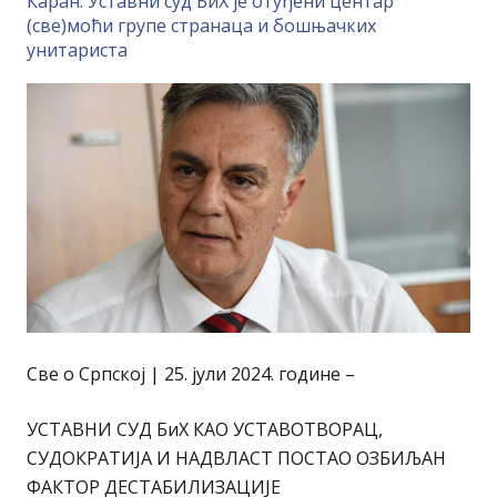
Каран: Уставни суд БиХ је отуђени центар
(све)моћи групе странаца и бошњачких
унитариста
Све о Српској | 25. јули 2024. године –
УСТАВНИ СУД БиХ КАО УСТАВОТВОРАЦ,
СУДОКРАТИЈА И НАДВЛАСТ ПОСТАО ОЗБИЉАН
ФАКТОР ДЕСТАБИЛИЗАЦИЈЕ