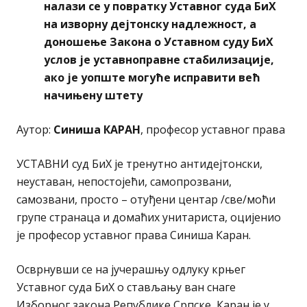
налази се у повратку Уставног суда БиХ
на изворну дејтонску надлежност, а
доношење Закона о Уставном суду БиХ
услов је уставноправне стабилизације,
ако је уопште могуће исправити већ
начињену штету
Аутор:
Синиша КАРАН
, професор уставног права
УСТАВНИ суд БиХ је тренутно антидејтонски,
неуставан, непостојећи, самопрозвани,
самозвани, просто – отуђени центар /све/моћи
групе странаца и домаћих унитариста, оцијенио
је професор уставног права Синиша Каран.
Осврнувши се на јучерашњу одлуку крњег
Уставног суда БиХ о стављању ван снаге
Изборног закона Републике Српске, Каран је у