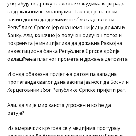
ускраћују подршку пословним људима који раде
са државним компанијама. Тако да је на неки
начин дошло да дјелимичне блокаде власти
Републике Српске јер она нема ни једну државну
банку. Али, коначно је повучен одлучан потез и
покренута је иницијатива да државна Развојна
инвестициона банка Републике Српске добије
овлашћења платног промета и држања депозита.
И онда обавезна пријетња ратом па западна
пропаганда сваког дана засипа јавност да Босни и
Херцеговини због Републике Српске пријети рат.
Али, да ли је мир заиста угрожен и ко ће да
ратује?
Из америчких кругова се у медијима протурају