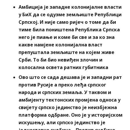
Амбиција је западне колонијалне власти
у БиХ да се одузме земљиште Републици
Српској. И није само ријеч о томе да би
тиме била поништена Република Српска
него је пиање и коме би све и за ко зна
какве намјене колонијална власт
препуштала земљиште на којем живе
Срби. То би био невиђен злочин и
колосална освета ратних губитника
Ово што се сада дешава је и западни рат
против Русије а преко леђа српског
народа и српских земаља. У таквом и
амбијенту тектонских промјена односа у
свијету српско јединство је неизбјежна
платформа одбране. Оно је у историјском
искушењу, али српско јединство је