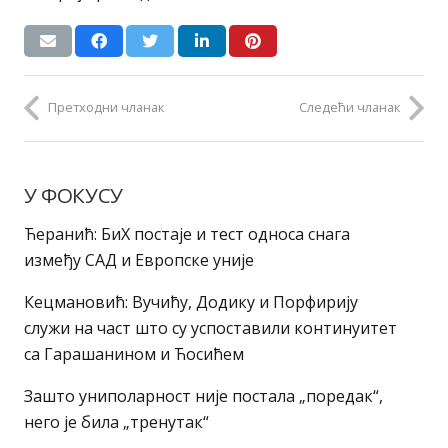
Претходни чланак
Следећи чланак
У ФОКУСУ
Ћеранић: БиХ постаје и тест односа снага
између САД и Европске уније
Кецмановић: Вучићу, Додику и Порфирију
служи на част што су успоставили континуитет
са Гарашанином и Ћосићем
Зашто униполарност није постала „поредак“,
него је била „тренутак“