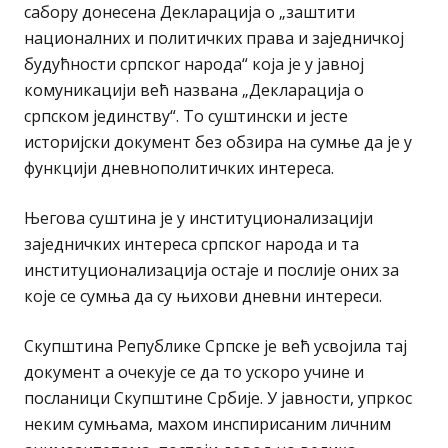
сабору донесена Декларација о „заштити
националних и политичких права и заједничкој
будућности српског народа“ која је у јавној
комуникацији већ названа „Декларација о
српском јединству“. То суштински и јесте
историјски документ без обзира на сумње да је у
функцији дневнополитичких интереса.
Његова суштина је у институционализацији
заједничких интереса српског народа и та
институционализација остаје и послије оних за
које се сумња да су њихови дневни интереси.
Скупштина Републике Српске је већ усвојила тај
документ а очекује се да то ускоро учине и
посланици Скупштине Србије. У јавности, упркос
неким сумњама, махом инспирисаним личним