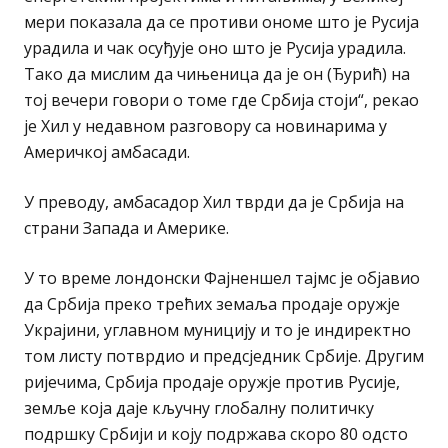
мери показала да се противи ономе што је Русија
урадила и чак осуђује оно што је Русија урадила.
Тако да мислим да чињеница да је он (Ђурић) на
тој вечери говори о томе где Србија стоји“, рекао
је Хил у недавном разговору са новинарима у
Америчкој амбасади.
У преводу, амбасадор Хил тврди да је Србија на
страни Запада и Америке.
У то време лондонски Фајненшел тајмс је објавио
да Србија преко трећих земаља продаје оружје
Украјини, углавном муницију и то је индиректно
том листу потврдио и предсједник Србије. Другим
ријечима, Србија продаје оружје против Русије,
земље која даје кључну глобалну политичку
подршку Србији и коју подржава скоро 80 одсто