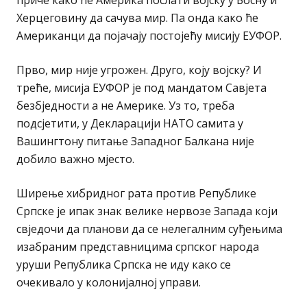
приче како ће Америка послати војску у Босну и
Херцеговину да сачува мир. Па онда како ће
Американци да појачају постојећу мисију ЕУФОР.
Прво, мир није угрожен. Друго, коју војску? И
треће, мисија ЕУФОР је под мандатом Савјета
безбједности а не Америке. Уз то, треба
подсјетити, у Декларацији НАТО самита у
Вашингтону питање Западног Балкана није
добило важно мјесто.
Ширење хибридног рата против Републике
Српске је ипак знак велике нервозе Запада који
свједочи да планови да се нелегалним суђењима
изабраним представницима српског народа
уруши Република Српска не иду како се
очекивало у колонијалној управи.