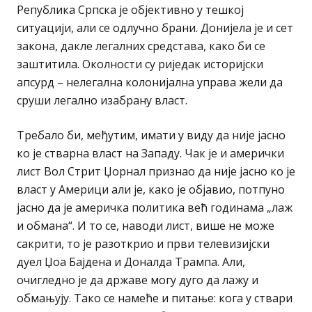
Република Српска је објективно у тешкој
ситуацији, али се одлучно брани. Донијела је и сет
закона, дакле легалних средстава, како би се
заштитила. Околности су риједак историјски
апсурд – нелегална колонијална управа жели да
сруши легално изабрану власт.
Требало би, међутим, имати у виду да није јасно
ко је стварна власт на Западу. Чак је и амерички
лист Вол Стрит Џорнал признао да није јасно ко је
власт у Америци али је, како је објавио, потпуно
јасно да је америчка политика већ годинама „лаж
и обмана“. И то се, наводи лист, више не може
сакрити, то је разоткрио и први телевизијски
дуел Џоа Бајдена и Доналда Трампа. Али,
очигледно је да државе могу дуго да лажу и
обмањују. Тако се намеће и питање: кога у ствари