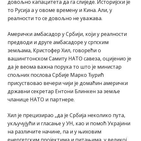
довољно капацитета да га слиједе. Историјски је
то Русија а у овоме времену и Кина. Али, у
реалности то се довољно не уважава.
Амерички амбасадор у Србији, који у реалности
предводи и друге амбасадоре у српским
земљама, Кристофер Хил, говорећи о
вашингтонском Самиту НАТО савеза, оцијенио је
да је веома важна порука то што је министар
спољних послова Србије Марко Ђурић
присуствовао вечери чији је домаћин амерички
државни секретар Ентони Блинкен за земље
чланице НАТО и партнере.
Хил је прецизирао „да је Србија неколико пута,
укључујући и гласање у УН, као и помоћ Украјини
на различите начине, па и у њиховим
енергетским пројектима и питањима, у великој