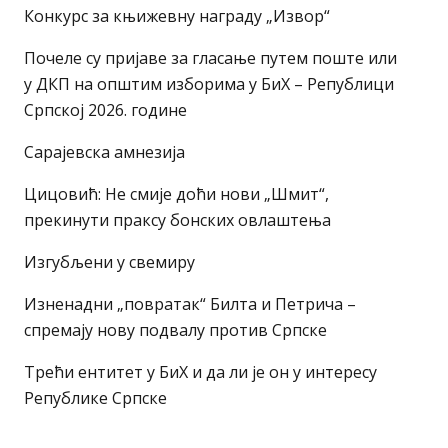
Конкурс за књижевну награду „Извор“
Почеле су пријаве за гласање путем поште или
у ДКП на општим изборима у БиХ – Републици
Српској 2026. године
Сарајевска амнезија
Цицовић: Не смије доћи нови „Шмит“,
прекинути праксу бонских овлаштења
Изгубљени у свемиру
Изненадни „повратак“ Билта и Петрича –
спремају нову подвалу против Српске
Трећи ентитет у БиХ и да ли је он у интересу
Републике Српске