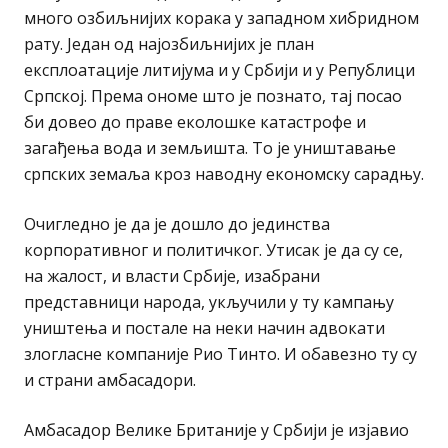
много озбиљнијих корака у западном хибридном
рату. Један од најозбиљнијих је план
експлоатације литијума и у Србији и у Републици
Српској. Према ономе што је познато, тај посао
би довео до праве еколошке катастрофе и
загађења вода и земљишта. То је уништавање
српских земаља кроз наводну економску сарадњу.
Очигледно је да је дошло до јединства
корпоративног и политичког. Утисак је да су се,
на жалост, и власти Србије, изабрани
представници народа, укључили у ту кампању
уништења и постале на неки начин адвокати
злогласне компаније Рио Тинто. И обавезно ту су
и страни амбасадори.
Амбасадор Велике Британије у Србији је изјавио