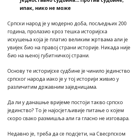
једноставно судбина… Против судбине,
ипак, нико не може
Српски народ је у модерно доба, посљедњих 200
година, пролазио кроз тешка историјска
искушења која је платио великим жртвама али је
увијек био на правој страни историје. Никада није
био на њеној губитничкој страни.
Основу те историјске судбине је чинило јединство
српског народа иако је у тој историји живио у
различитим државним заједницама.
Да ли у данашње вријеме постоји такво српско
јединство? То је најосјетљивије питање о којем
скоро свако размишља али га гласно не изговара.
Недавно је, треба да се подсјети, на Свесрпском