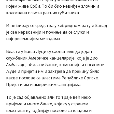
којем живе Срби. То би био невиђен злочин и
колосална освета ратних губитника.
И не бирају се средства у хибридном рату и Запад
је све нервознији и почиње да се служи и
најприземнијим методама.
Власти у Бања Луци су саопштиле да један
службеник Америчке канцеларије, која је дио
Амбасаде, обилази банке, компаније и пословне
људе и пријети им и захтјева да прекину било
какве послове са властима Републике Српске.
Пријети им и америчким санкцијама.
То је сад објављено али то траје већ неко
вријеме и многе банке, које су у страном
власништву, одбијају послове са владом и