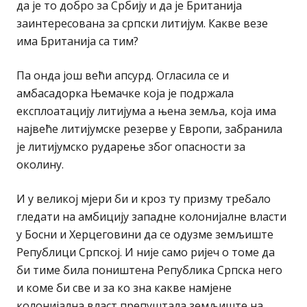
да је то добро за Србију и да је Британија
заинтересована за српски литијум. Какве везе
има Британија са тим?
Па онда још већи апсурд. Огласила се и
амбасадорка Њемачке која је подржала
експлоатацију литијума а њена земља, која има
највеће литијумске резерве у Европи, забранила
је литијумско рударење због опасности за
околину.
И у великој мјери би и кроз ту призму требало
гледати на амбицију западне колонијалне власти
у Босни и Херцеговини да се одузме земљиште
Републици Српској. И није само ријеч о томе да
би тиме била поништена Република Српска него
и коме би све и за ко зна какве намјене
колонијална власт препуштала земљиште на