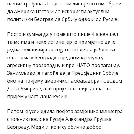
њених грађана. Лондонски лист је потом објавио
да Америка настоји да искористи актуелни
политички Београд да Србију одвоји од Русије.
Постоји сумња да у томе што пише Фајненшел
тајмс има и неке истине јер је примјетно да је
једна телевизија за коју се тврди да је блиска
властима у Београду наједном кренула у
агресивну прозападну и про-НАТО пропаганду.
Занимљиво је такође да је Предсједник Србије
био на пријему америчког амбасадора поводом
Дана Америке, али прије тога није дошао на
пријем у част Дана Русије…
Потом је услиједила посјета замјеника министра
спољних послова Русије Александра Грушка
Београду. Медији, који су обично добро