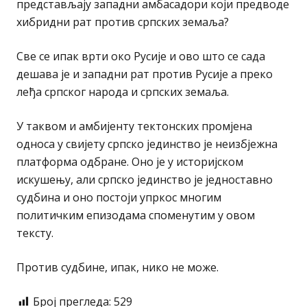
представљају западни амбасадори који предводе
хибридни рат против српских земаља?
Све се ипак врти око Русије и ово што се сада
дешава је и западни рат против Русије а преко
леђа српског народа и српских земаља.
У таквом и амбијенту тектонских промјена
односа у свијету српско јединство је неизбјежна
платформа одбране. Оно је у историјском
искушењу, али српско јединство је једноставно
судбина и оно постоји упркос многим
политичким епизодама споменутим у овом
тексту.
Против судбине, ипак, нико не може.
Број прегледа:
529