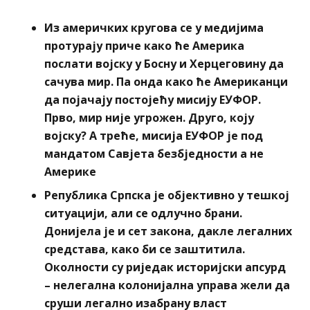
Из америчких кругова се у медијима
протурају приче како ће Америка
послати војску у Босну и Херцеговину да
сачува мир. Па онда како ће Американци
да појачају постојећу мисију ЕУФОР.
Прво, мир није угрожен. Друго, коју
војску? А треће, мисија ЕУФОР је под
мандатом Савјета безбједности а не
Америке
Република Српска је објективно у тешкој
ситуацији, али се одлучно брани.
Донијела је и сет закона, дакле легалних
средстава, како би се заштитила.
Околности су риједак историјски апсурд
– нелегална колонијална управа жели да
сруши легално изабрану власт