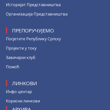
Историјат Представништва
Организација Представништва
ПРЕПОРУЧУЈЕМО
Посјетите Републику Српску
Пројекти у току
Завичајни клуб
Помоћ
ЛИНКОВИ
Инфо центар
Корисни линкови
АРХИВА