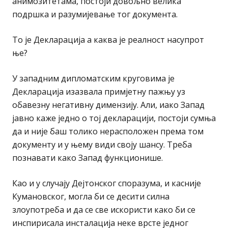
анимозитетама, постоји довољно велика
подршка и разумијевање тог документа.
То је Декларација а каква је реалност насупрот
ње?
У западним дипломатским круговима је
Декларација изазвала примјетну пажњу уз
обавезну негативну димензију. Али, иако Запад
јавно каже једно о тој декларацији, постоји сумња
да и није баш толико нерасположен према том
документу и у њему види своју шансу. Треба
познавати како Запад функционише.
Као и у случају Дејтонског споразума, и касније
Кумановског, могла би се десити силна
злоупотреба и да се све искористи како би се
инспирисала инсталација неке врсте једног