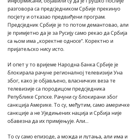
информисани, објавили су да је Грушко послије
разговора са предсједником Србије прекинуо
посјету и отказао предвиђени програм.
Предсједник Србије је то потом демантовао, али
је примјетно да је за Русију само рекао да Србија
са њом има „коректне односе“. Коректно и
пријатељско нису исто.
И опет у то вријеме Народна банка Србије је
блокирала рачуне регионалној телевизији Уна
због, како је објављено, власничких веза те
телевизије са породицом предсједника
Републике Српске. Рачуни су блокирани због
санкција Америке. То су, међутим, само америчке
санкције а не Уједињених нација и Србија није
обавезна да их примјењује. Али…
То су само епизоде, а можда и лутања, али има и