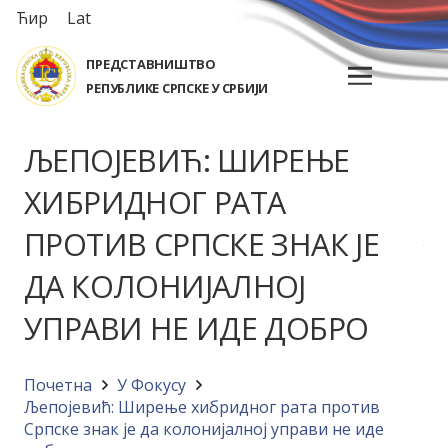
Ћир
Lat
ПРЕДСТАВНИШТВО
РЕПУБЛИКЕ СРПСКЕ У СРБИЈИ
ЉЕПОЈЕВИЋ: ШИРЕЊЕ
ХИБРИДНОГ РАТА
ПРОТИВ СРПСКЕ ЗНАК ЈЕ
ДА КОЛОНИЈАЛНОЈ
УПРАВИ НЕ ИДЕ ДОБРО
Почетна
У Фокусу
Љепојевић: Ширење хибридног рата против
Српске знак је да колонијалној управи не иде