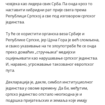
човјека као лидера свих Срба. Па онда кроз то
наставити хибридни рат прије свега према
Републици Српској а све под изговором српског
јединства.
Ту ће се користити органска веза Србије и
Републике Српске, јер Црна Гора је већ сломљена,
и свако указивање на те злоупотребе ће се онда
преко домаћих „стручњака“ медијски
оцијењивати као нарушавање српског јединства.
И, наравно, угрожавање такозваног европског
пута.
Декларација је, дакле, симбол институциолног
јединства у овоме времену. Да би, међутим,
српско јединство опстало неопходна је и
подршка пријатељских и земаља које имају