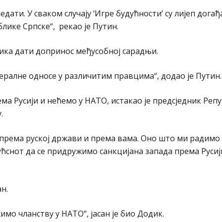
дати. У сваком случају ‘Игре будућности’ су лијеп догађ
лике Српске“, рекао је Путин.
дика дати допринос међусобној сарадњи.
ралне односе у различитим правцима“, додао је Путин.
ма Русији и нећемо у НАТО, истакао је предсједник Реп
.
 према руској држави и према вама. Оно што ми радимо 
снот да се придружимо санкцијана запада према Русији
н.
мо чланству у НАТО“, јасан је био Додик.