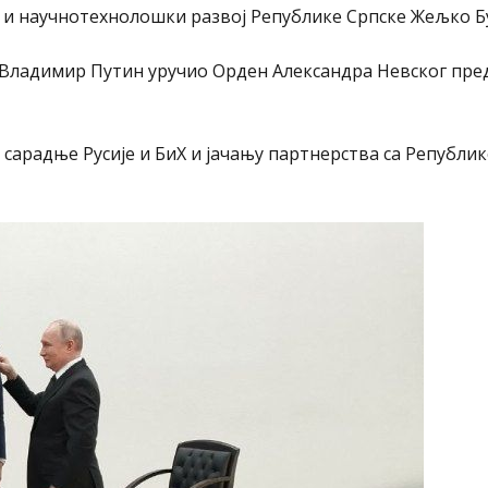
 и научнотехнолошки развој Републике Српске Жељко Б
 Владимир Путин уручио Орден Александра Невског пре
 сарадње Русије и БиХ и јачању партнерства са Републи