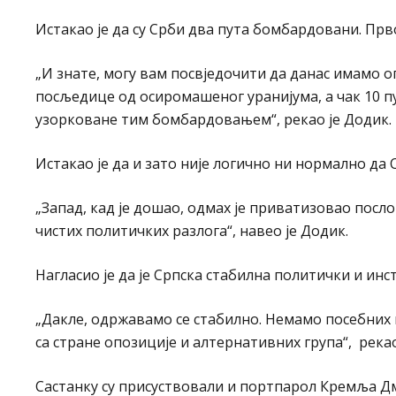
Истакао је да су Срби два пута бомбардовани. Прво
„И знате, могу вам посвједочити да данас имамо о
посљедице од осиромашеног уранијума, а чак 10 пу
узорковане тим бомбардовањем“, рекао је Додик.
Истакао је да и зато није логично ни нормално да
„Запад, кад је дошао, одмах је приватизовао послов
чистих политичких разлога“, навео је Додик.
Нагласио је да је Српска стабилна политички и ин
„Дакле, одржавамо се стабилно. Немамо посебних 
са стране опозиције и алтернативних група“, рекао
Састанку су присуствовали и портпарол Кремља Д