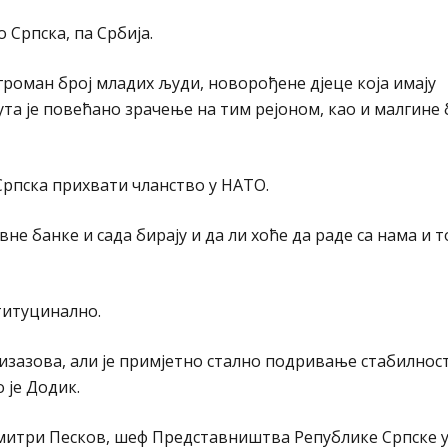
 Српска, па Србија.
громан број младих људи, новорођене дјеце која имају
та је повећано зрачење на тим рејоном, као и малгине
 Српска прихвати чланство у НАТО.
не банке и сада бирају и да ли хоће да раде са нама и т
ституцинално.
изазова, али је примјетно стално подривање стабилнос
 је Додик.
митри Песков, шеф Представништва Републике Српске 