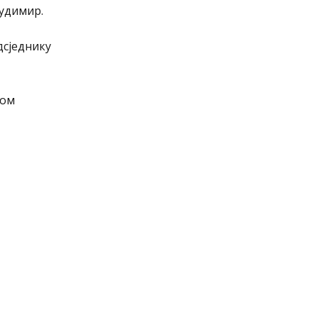
удимир.
дсједнику
ком