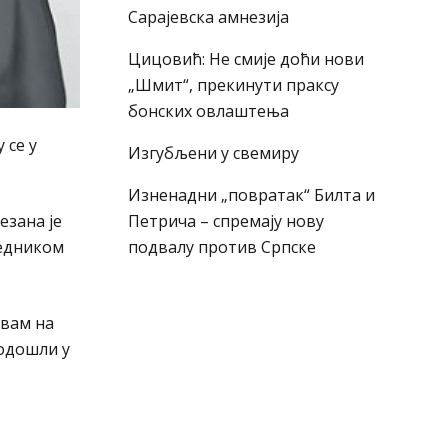
Сарајевска амнезија
Цицовић: Не смије доћи нови
„Шмит“, прекинути праксу
бонских овлаштења
 се у
Изгубљени у свемиру
Изненадни „повратак“ Билта и
езана је
Петрича – спремају нову
једником
подвалу против Српске
 вам на
родошли у