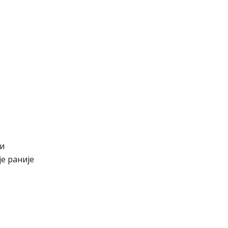
ти
е раније