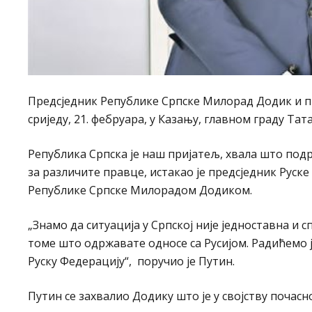
Предсједник Републике Српске Милорад Додик и пр
сриједу, 21. фебруара, у Казању, главном граду Тат
Република Српска је наш пријатељ, хвала што подр
за различите правце, истакао је предсједник Руск
Републике Српске Милорадом Додиком.
„Знамо да ситуација у Српској није једноставна и
томе што одржавате односе са Русијом. Радићемо
Руску Федерацију“, поручио је Путин.
Путин се захвалио Додику што је у својству почасн