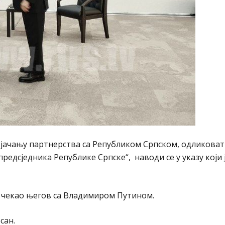
, јачању партнерства са Републиком Српском, одликова
дсједника Републике Српске“, наводи се у указу који ј
м чекао његов са Владимиром Путином.
сан.