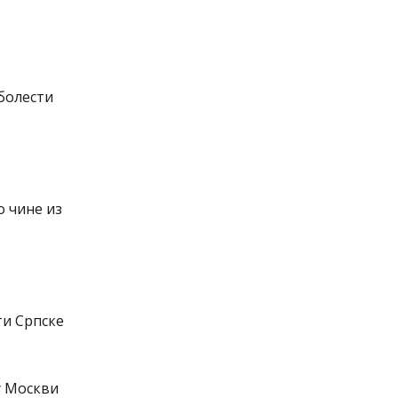
 болести
о чине из
ти Српске
у Москви