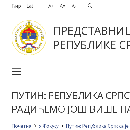
Ћир
Lat
A+
A=
A-
ПРЕДСТАВНИ
РЕПУБЛИКЕ СР
ПУТИН: РЕПУБЛИКА СРПС
РАДИЋЕМО ЈОШ ВИШЕ 
Почетна
У Фокусу
Путин: Република Српска ј