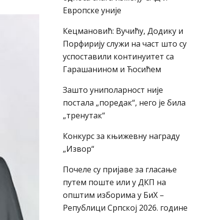
Европске уније
Кецмановић: Вучићу, Додику и
Порфирију служи на част што су
успоставили континуитет са
Гарашанином и Ћосићем
Зашто униполарност није
постала „поредак“, него је била
„тренутак“
Конкурс за књижевну награду
„Извор“
Почеле су пријаве за гласање
путем поште или у ДКП на
општим изборима у БиХ –
Републици Српској 2026. године