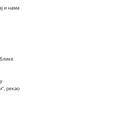
ај и нама
ублике
у
“, рекао