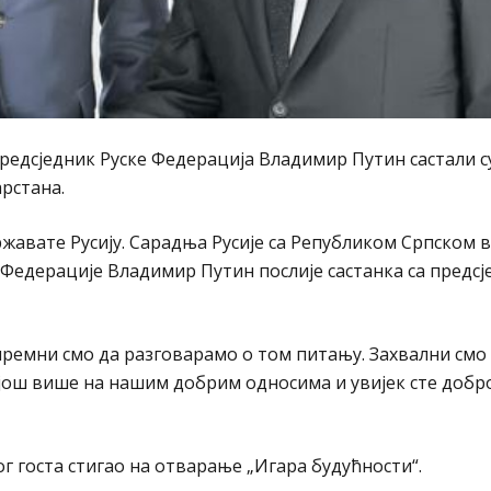
едсједник Руске Федерација Владимир Путин састали су
арстана.
жавате Русију. Сарадња Русије са Републиком Српском в
е Федерације Владимир Путин послије састанка са предс
 спремни смо да разговарамо о том питању. Захвални смо
 још више на нашим добрим односима и увијек сте доб
ог госта стигао на отварање „Игара будућности“.