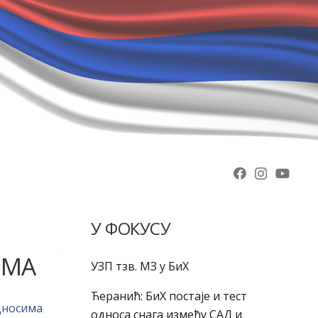
У ФОКУСУ
ИМА
УЗП тзв. МЗ у БиХ
Ћеранић: БиХ постаје и тест
дносима
односа снага између САД и