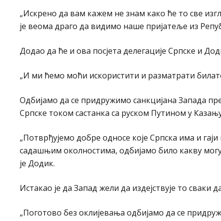
„Искрено да вам кажем не знам како ће то све изгле
је веома драго да видимо наше пријатеље из Репуб
Додао да ће и ова посјета делегације Српске и До
„И ми ћемо моћи искористити и разматрати билате
Одбијамо да се придружимо санкцијана Запада пре
Српске током састанка са руском Путином у Казању
„Потврђујемо добре односе које Српска има и гаји
садашњим околностима, одбијамо било какву могућ
је Додик.
Истакао је да Запад жели да издејствује то сваки да
„Поготово без оклијевања одбијамо да се придружи