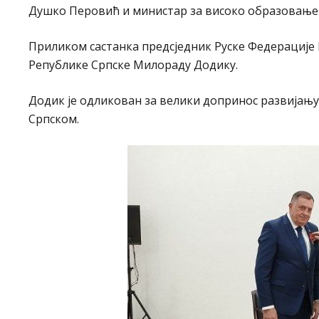
Душко Перовић и министар за високо образовање
Приликом састанка предсједник Руске Федерације
Републике Српске Милораду Додику.
Додик је одликован за велики допринос развијању
Српском.