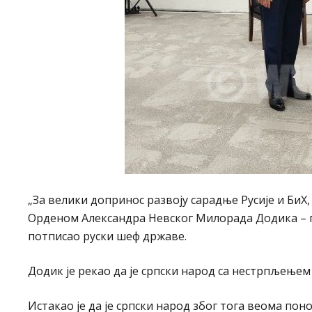
„За велики допринос развоју сарадње Русије и БиХ
Орденом Александра Невског Милорада Додика – пре
потписао руски шеф државе.
Додик je рекао да је српски народ са нестрпљење
Истакао је да је српски народ због тога веома поно