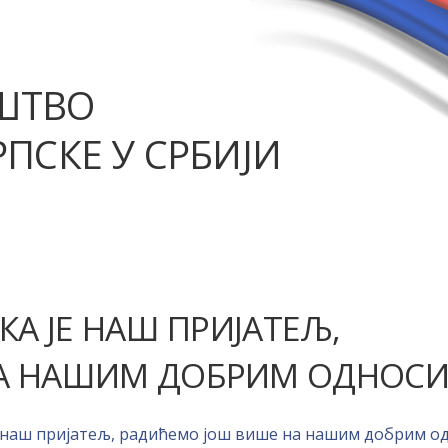
ШТВО
ПСКЕ У СРБИЈИ
КА ЈЕ НАШ ПРИЈАТЕЉ,
НА НАШИМ ДОБРИМ ОДНОС
е наш пријатељ, радићемо још више на нашим добрим о